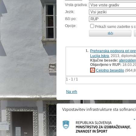
Vrsta gradiva:
Jezik:
Išči po:
Opcije:
Prikaži samo zadetke s 
1.
Prehranska podpora pri preve
Lucija Iskra
, 2013, diploms
Ključne besede:
ateroskle
Objavljeno v RUP:
18.03.2
Celotno besedilo
(964,8
1 - 1 / 1
Na vrh