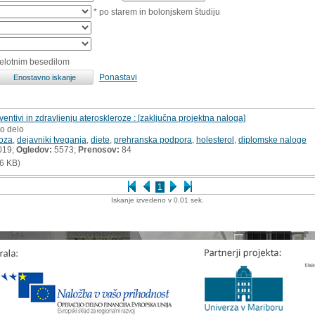
* po starem in bolonjskem študiju
celotnim besedilom
Ponastavi
ntivi in zdravljenju ateroskleroze : [zaključna projektna naloga]
ko delo
roza
,
dejavniki tveganja
,
diete
,
prehranska podpora
,
holesterol
,
diplomske naloge
019;
Ogledov:
5573;
Prenosov:
84
6 KB)
1
Iskanje izvedeno v 0.01 sek.