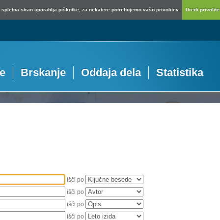
spletna stran uporablja piškotke, za nekatere potrebujemo vašo privolitev.
Uredi privolitev
je
Brskanje
Oddaja dela
Statistika
išči po
išči po
išči po
išči po