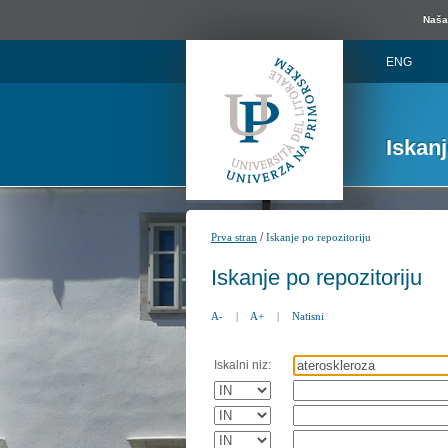
Naša 
ENG
Iskan
/
Prva stran
Iskanje po repozitoriju
Iskanje po repozitoriju
A-
|
A+
|
Natisni
Iskalni niz: