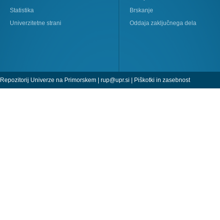
Statistika
Brskanje
Univerzitetne strani
Oddaja zaključnega dela
Repozitorij Univerze na Primorskem |
rup@upr.si
|
Piškotki in zasebnost