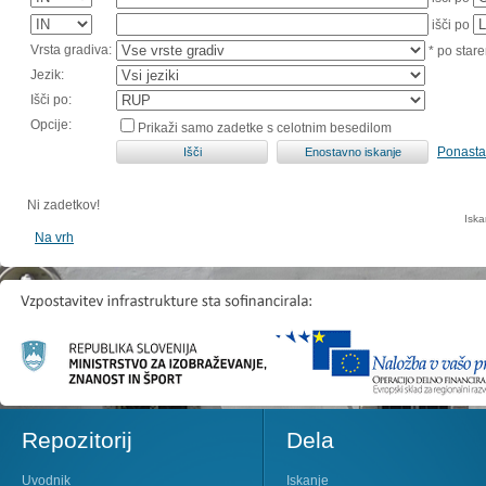
išči po
Vrsta gradiva:
* po stare
Jezik:
Išči po:
Opcije:
Prikaži samo zadetke s celotnim besedilom
Ponasta
Ni zadetkov!
Iska
Na vrh
Repozitorij
Dela
Uvodnik
Iskanje