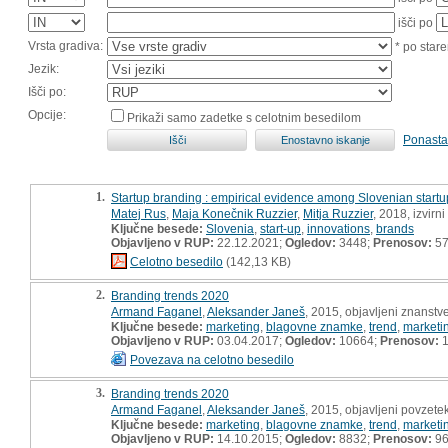
išči po
Vrsta gradiva:
* po stare
Jezik:
Išči po:
Opcije:
Prikaži samo zadetke s celotnim besedilom
Ponasta
1.
Startup branding : empirical evidence among Slovenian startu
Matej Rus
,
Maja Konečnik Ruzzier
,
Mitja Ruzzier
, 2018, izvirn
Ključne besede:
Slovenia
,
start-up
,
innovations
,
brands
Objavljeno v RUP:
22.12.2021;
Ogledov:
3448;
Prenosov:
5
Celotno besedilo
(142,13 KB)
2.
Branding trends 2020
Armand Faganel
,
Aleksander Janeš
, 2015, objavljeni znanstv
Ključne besede:
marketing
,
blagovne znamke
,
trend
,
marketi
Objavljeno v RUP:
03.04.2017;
Ogledov:
10664;
Prenosov:
1
Povezava na celotno besedilo
3.
Branding trends 2020
Armand Faganel
,
Aleksander Janeš
, 2015, objavljeni povzet
Ključne besede:
marketing
,
blagovne znamke
,
trend
,
marketi
Objavljeno v RUP:
14.10.2015;
Ogledov:
8832;
Prenosov:
9