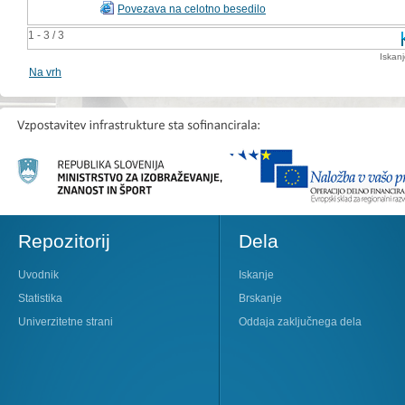
Povezava na celotno besedilo
1 - 3 / 3
Iskan
Na vrh
Repozitorij
Dela
Uvodnik
Iskanje
Statistika
Brskanje
Univerzitetne strani
Oddaja zaključnega dela