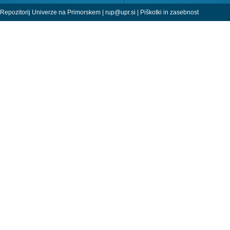
Repozitorij Univerze na Primorskem |
rup@upr.si
|
Piškotki in zasebnost