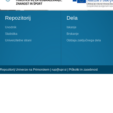
Repozitorij
Dela
Uvodnik
Iskanje
Statistika
Brskanje
Univerzitetne strani
Oddaja zaključnega dela
Repozitorij Univerze na Primorskem |
rup@upr.si
|
Piškotki in zasebnost