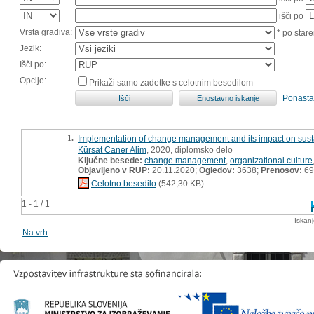
išči po
Vrsta gradiva:
* po stare
Jezik:
Išči po:
Opcije:
Prikaži samo zadetke s celotnim besedilom
Ponasta
1.
Implementation of change management and its impact on sustai
Kürsat Caner Alim
, 2020, diplomsko delo
Ključne besede:
change management
,
organizational culture
Objavljeno v RUP:
20.11.2020;
Ogledov:
3638;
Prenosov:
69
Celotno besedilo
(542,30 KB)
1 - 1 / 1
Iskan
Na vrh