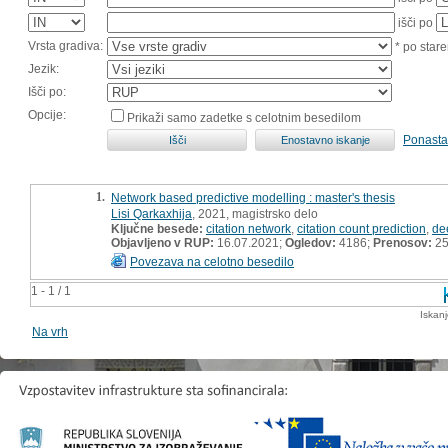
išči po
Vrsta gradiva:
* po stare
Jezik:
Išči po:
Opcije:
Prikaži samo zadetke s celotnim besedilom
Ponasta
1.
Network based predictive modelling : master's thesis
Lisi Qarkaxhija
, 2021, magistrsko delo
Ključne besede:
citation network
,
citation count prediction
,
de
Objavljeno v RUP:
16.07.2021;
Ogledov:
4186;
Prenosov:
2
Povezava na celotno besedilo
1 - 1 / 1
Iskan
Na vrh