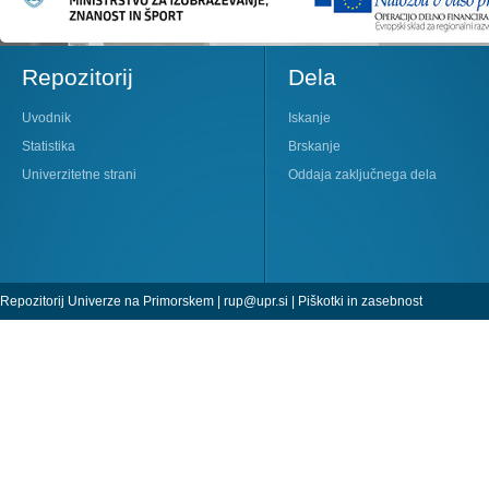
Repozitorij
Dela
Uvodnik
Iskanje
Statistika
Brskanje
Univerzitetne strani
Oddaja zaključnega dela
Repozitorij Univerze na Primorskem |
rup@upr.si
|
Piškotki in zasebnost