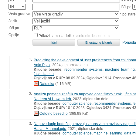
išči po
Vrsta gradiva:
* po stare
Jezik:
Išči po:
Opcije:
Prikaži samo zadetke s celotnim besedilom
Ponasta
1.
Predicting the development of user preferences from childhood
Anja Pijak
, 2024, diplomsko delo
Ključne besede:
recommender systems
,
machine learning
factorization
Objavljeno v RUP:
08.09.2024;
Ogledov:
1914;
Prenosov:
4
Datoteka
(2,16 MB)
2.
Analiza pomena značilk za napoved ocen filmov : zaključna n
Nadeen Al Hawamdeh
, 2023, diplomsko delo
Ključne besede:
computer science
,
recommender systems
,
f
Objavljeno v RUP:
10.10.2023;
Ogledov:
3424;
Prenosov:
4
Celotno besedilo
(368,98 KB)
3.
Napovedanje bodočega razvoja znanstvenih raziskav na podlag
Hasan Mahmutagić
, 2021, diplomsko delo
Ključne besede:
computer science
,
machine learning
,
data m