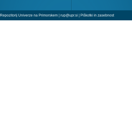
Repozitorij Univerze na Primorskem |
rup@upr.si
|
Piškotki in zasebnost