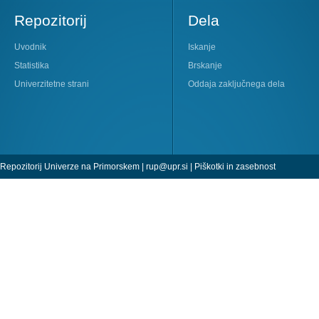
Repozitorij
Dela
Uvodnik
Iskanje
Statistika
Brskanje
Univerzitetne strani
Oddaja zaključnega dela
Repozitorij Univerze na Primorskem |
rup@upr.si
|
Piškotki in zasebnost