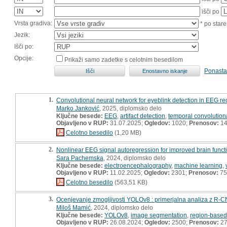
išči po
Vrsta gradiva:
* po stare
Jezik:
Išči po:
Opcije:
Prikaži samo zadetke s celotnim besedilom
Ponasta
1.
Convolutional neural network for eyeblink detection in EEG rec
Marko Janković
, 2025, diplomsko delo
Ključne besede:
EEG
,
artifact detection
,
temporal convolution
Objavljeno v RUP:
31.07.2025;
Ogledov:
1020;
Prenosov:
1
Celotno besedilo
(1,20 MB)
2.
Nonlinear EEG signal autoregression for improved brain function
Sara Pachemska
, 2024, diplomsko delo
Ključne besede:
electroencephalography
,
machine learning
,
Objavljeno v RUP:
11.02.2025;
Ogledov:
2301;
Prenosov:
75
Celotno besedilo
(563,51 KB)
3.
Ocenjevanje zmogljivosti YOLOv8 : primerjalna analiza z R-
Miloš Mamić
, 2024, diplomsko delo
Ključne besede:
YOLOv8
,
image segmentation
,
region-based
Objavljeno v RUP:
26.08.2024;
Ogledov:
2500;
Prenosov:
2