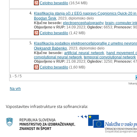
Celotno besedilo
(16,54 MB)
4.
Klasifikacija stanja oči z EEG napravo Cognionics Quick-20 i
Bogdan Šinik
, 2023, diplomsko delo
Ključne besede:
electroencephalography
,
brain–computer int
Objavljeno v RUP:
14.09.2023;
Ogledov:
6653;
Prenosov:
9
Celotno besedilo
(1,42 MB)
5.
Klasifikacija podatkov elektroencefalografije z umetno nevron
Oleksandr Babenko
, 2023, diplomsko delo
Ključne besede:
artificial neural network
,
hand movement cl
convolutional neural network
,
temporal convolutional network
Objavljeno v RUP:
21.08.2023;
Ogledov:
3250;
Prenosov:
4
Celotno besedilo
(1,60 MB)
1 - 5 / 5
Iskan
Na vrh