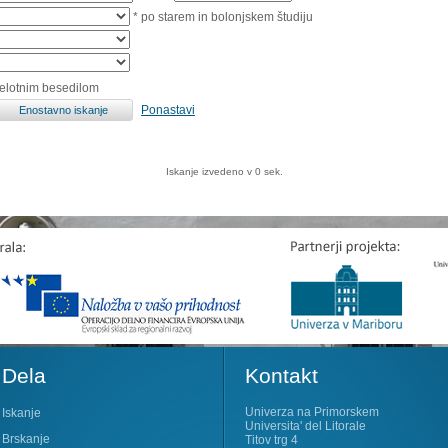
* po starem in bolonjskem študiju
celotnim besedilom
Ponastavi
Iskanje izvedeno v 0 sek.
Dela
Kontakt
Univerza na Primorskem
Iskanje
Universita' del Litorale
Brskanje
Titov trg 4