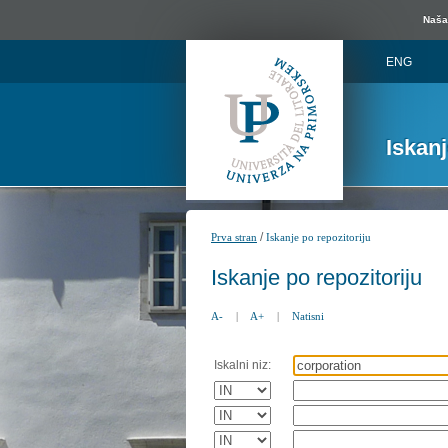
Naša 
ENG
Iskan
/
Prva stran
Iskanje po repozitoriju
Iskanje po repozitoriju
A-
|
A+
|
Natisni
Iskalni niz: