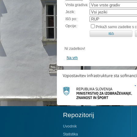
Vrsta gradiva:
Jezik:
Išči po:
Opcije:
Prikaži samo zadetke s 
Ni zadetkov!
Na vrh
Repozitorij
Uvodnik
Statistika