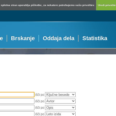
spletna stran uporablja piškotke, za nekatere potrebujemo vašo privolitev.
Uredi privolitev
je
Brskanje
Oddaja dela
Statistika
išči po
išči po
išči po
išči po