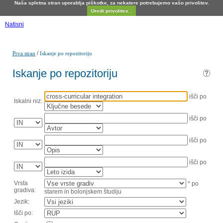
Naša spletna stran uporablja piškotke, za nekatere potrebujemo vašo privolitev.
Uredi privolitev...
Natisni
/
Prva stran
Iskanje po repozitoriju
Iskanje po repozitoriju
išči po
Iskalni niz:
išči po
išči po
išči po
Vrsta
* po
gradiva:
starem in bolonjskem študiju
Jezik:
Išči po: