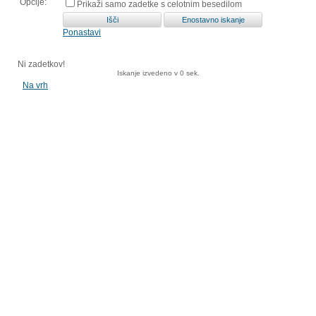
Opcije:
Prikaži samo zadetke s celotnim besedilom
Ponastavi
Ni zadetkov!
Iskanje izvedeno v 0 sek.
Na vrh