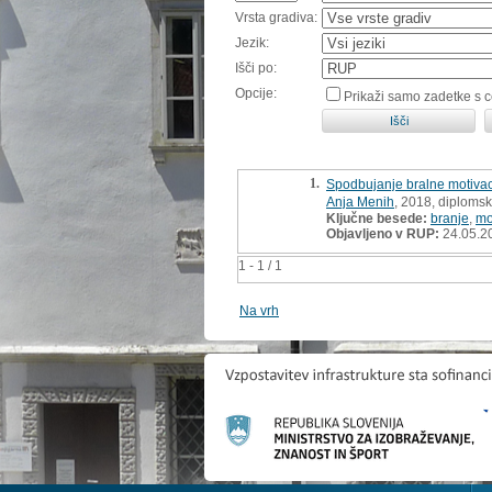
Vrsta gradiva:
Jezik:
Išči po:
Opcije:
Prikaži samo zadetke s 
1.
Spodbujanje bralne motivaci
Anja Menih
, 2018, diploms
Ključne besede:
branje
,
mo
Objavljeno v RUP:
24.05.2
1 - 1 / 1
Na vrh