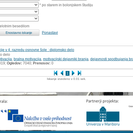
* po starem in bolonjskem študiju
celotnim besedilom
Ponastavi
je v 4. razredu osnovne šole : diplomsko delo
ko delo
tivacija
,
bralna motivacija
,
motivacijski dejavniki branja
,
dejavnosti spodbujanja br
019;
Ogledov:
7040;
Prenosov:
0
1
Iskanje izvedeno v 0.01 sek.