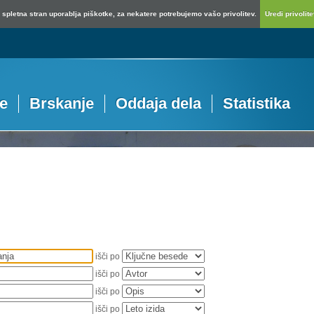
spletna stran uporablja piškotke, za nekatere potrebujemo vašo privolitev.
Uredi privolitev
je
Brskanje
Oddaja dela
Statistika
išči po
išči po
išči po
išči po