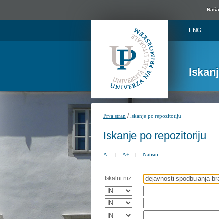
Naša 
ENG
Iskan
/
Prva stran
Iskanje po repozitoriju
Iskanje po repozitoriju
A-
|
A+
|
Natisni
Iskalni niz: