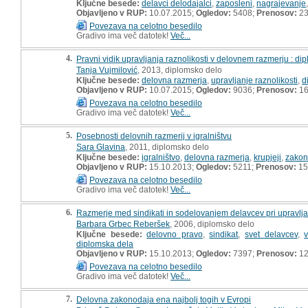
Ključne besede:
delavci delodajalci
,
zaposleni
,
nagrajevanje
Objavljeno v RUP:
10.07.2015;
Ogledov:
5408;
Prenosov:
23
Povezava na celotno besedilo
Gradivo ima več datotek!
Več...
4.
Pravni vidik upravljanja raznolikosti v delovnem razmerju : d
Tanja Vujmilović
, 2013, diplomsko delo
Ključne besede:
delovna razmerja
,
upravljanje raznolikosti
,
d
Objavljeno v RUP:
10.07.2015;
Ogledov:
9036;
Prenosov:
16
Povezava na celotno besedilo
Gradivo ima več datotek!
Več...
5.
Posebnosti delovnih razmerij v igralništvu
Sara Glavina
, 2011, diplomsko delo
Ključne besede:
igralništvo
,
delovna razmerja
,
krupjeji
,
zakon
Objavljeno v RUP:
15.10.2013;
Ogledov:
5211;
Prenosov:
15
Povezava na celotno besedilo
Gradivo ima več datotek!
Več...
6.
Razmerje med sindikati in sodelovanjem delavcev pri upravlj
Barbara Grbec Reberšek
, 2006, diplomsko delo
Ključne besede:
delovno pravo
,
sindikat
,
svet delavcev
,
v
diplomska dela
Objavljeno v RUP:
15.10.2013;
Ogledov:
7397;
Prenosov:
12
Povezava na celotno besedilo
Gradivo ima več datotek!
Več...
7.
Delovna zakonodaja ena najbolj togih v Evropi