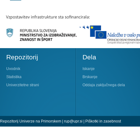
Repozitorij
Dela
Uvodnik
Iskanje
Statistika
Brskanje
Univerzitetne strani
Oddaja zaključnega dela
Repozitorij Univerze na Primorskem |
rup@upr.si
|
Piškotki in zasebnost