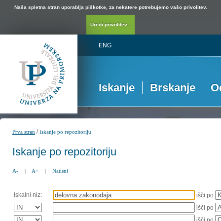
Naša spletna stran uporablja piškotke, za nekatere potrebujemo vašo privolitev.
Uredi privolitev...
ENG
Iskanje
Brskanje
O
/
Prva stran
Iskanje po repozitoriju
Iskanje po repozitoriju
A-
|
A+
|
Natisni
Iskalni niz:
išči po
išči po
išči po