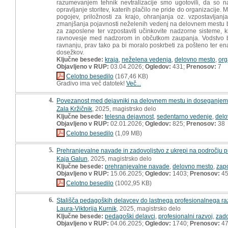
razumevanjem tehnik nevtralizacije smo ugotovili, da so n
opravljanje storitev, katerih plačilo ne pride do organizacije. M
pogojev, priložnosti za krajo, ohranjanja oz. vzpostavlj
zmanjšanja pojavnosti neželenih vedenj na delovnem mestu bi 
za zaposlene ter vzpostaviti učinkovite nadzorne sisteme, ki
ravnovesje med nadzorom in občutkom zaupanja. Vodstvo b
ravnanju, prav tako pa bi moralo poskrbeti za pošteno ter e
dosežkov.
Ključne besede:
kraja
,
neželena vedenja
,
delovno mesto
,
org
Objavljeno v RUP:
03.04.2026;
Ogledov:
431;
Prenosov:
7
Celotno besedilo
(167,46 KB)
Gradivo ima več datotek!
Več...
4.
Povezanost med dejavniki na delovnem mestu in doseganjem 
Zala Kržičnik
, 2025, magistrsko delo
Ključne besede:
telesna dejavnost
,
sedentarno vedenje
,
delo
Objavljeno v RUP:
02.01.2026;
Ogledov:
825;
Prenosov:
38
Celotno besedilo
(1,09 MB)
5.
Prehranjevalne navade in zadovoljstvo z ukrepi na področju 
Kaja Galun
, 2025, magistrsko delo
Ključne besede:
prehranjevalne navade
,
delovno mesto
,
zap
Objavljeno v RUP:
15.06.2025;
Ogledov:
1403;
Prenosov:
4
Celotno besedilo
(1002,95 KB)
6.
Stališča pedagoških delavcev do lastnega profesionalnega raz
Laura-Viktorija Kurnik
, 2025, magistrsko delo
Ključne besede:
pedagoški delavci
,
profesionalni razvoj
,
zado
Objavljeno v RUP:
04.06.2025;
Ogledov:
1740;
Prenosov:
4