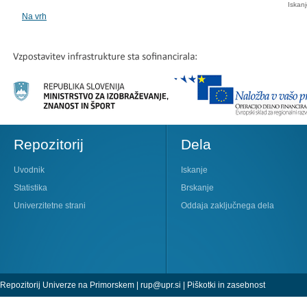
Iskan
Na vrh
Repozitorij
Dela
Uvodnik
Iskanje
Statistika
Brskanje
Univerzitetne strani
Oddaja zaključnega dela
Repozitorij Univerze na Primorskem |
rup@upr.si
|
Piškotki in zasebnost