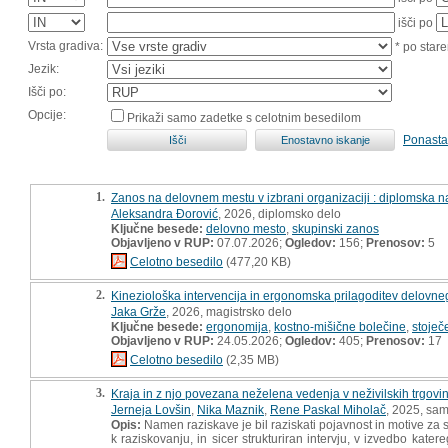
išči po
Vrsta gradiva:
* po stare
Jezik:
Išči po:
Opcije:
Prikaži samo zadetke s celotnim besedilom
Ponasta
1.
Zanos na delovnem mestu v izbrani organizaciji : diplomska n
Aleksandra Đorović
, 2026, diplomsko delo
Ključne besede:
delovno mesto
,
skupinski zanos
Objavljeno v RUP:
07.07.2026;
Ogledov:
156;
Prenosov:
5
Celotno besedilo
(477,20 KB)
2.
Kineziološka intervencija in ergonomska prilagoditev delovneg
Jaka Grže
, 2026, magistrsko delo
Ključne besede:
ergonomija
,
kostno-mišične bolečine
,
stoječ
Objavljeno v RUP:
24.05.2026;
Ogledov:
405;
Prenosov:
17
Celotno besedilo
(2,35 MB)
3.
Kraja in z njo povezana neželena vedenja v neživilskih trgovi
Jerneja Lovšin
,
Nika Maznik
,
Rene Paskal Miholač
, 2025, sam
Opis:
Namen raziskave je bil raziskati pojavnost in motive za s
k raziskovanju, in sicer strukturiran intervju, v izvedbo kate