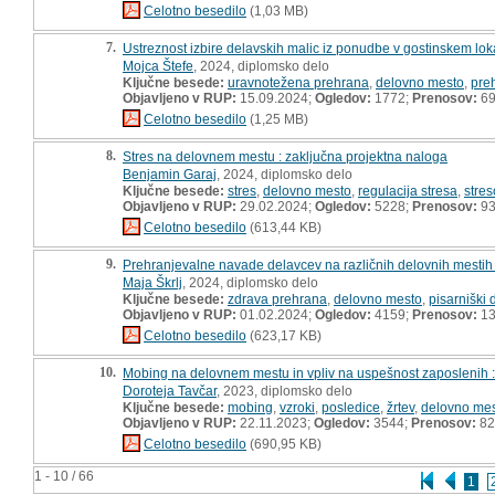
Celotno besedilo
(1,03 MB)
7.
Ustreznost izbire delavskih malic iz ponudbe v gostinskem lok
Mojca Štefe
, 2024, diplomsko delo
Ključne besede:
uravnotežena prehrana
,
delovno mesto
,
pre
Objavljeno v RUP:
15.09.2024;
Ogledov:
1772;
Prenosov:
6
Celotno besedilo
(1,25 MB)
8.
Stres na delovnem mestu : zaključna projektna naloga
Benjamin Garaj
, 2024, diplomsko delo
Ključne besede:
stres
,
delovno mesto
,
regulacija stresa
,
stres
Objavljeno v RUP:
29.02.2024;
Ogledov:
5228;
Prenosov:
9
Celotno besedilo
(613,44 KB)
9.
Prehranjevalne navade delavcev na različnih delovnih mestih 
Maja Škrlj
, 2024, diplomsko delo
Ključne besede:
zdrava prehrana
,
delovno mesto
,
pisarniški 
Objavljeno v RUP:
01.02.2024;
Ogledov:
4159;
Prenosov:
13
Celotno besedilo
(623,17 KB)
10.
Mobing na delovnem mestu in vpliv na uspešnost zaposlenih 
Doroteja Tavčar
, 2023, diplomsko delo
Ključne besede:
mobing
,
vzroki
,
posledice
,
žrtev
,
delovno me
Objavljeno v RUP:
22.11.2023;
Ogledov:
3544;
Prenosov:
82
Celotno besedilo
(690,95 KB)
1 - 10 / 66
1