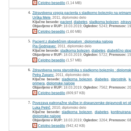
Celotno besedilo
(1,14 MB)
4.
Zdravstvena vzgoja pacienta s sladkorno boleznijo na primarni
Urška Mele
, 2011, diplomsko delo
Ključne besede:
pacient
,
diabetes
,
sladkorna bolezen
,
zdravs
Objavljeno v RUP:
18.03.2019;
Ogledov:
5243;
Prenosov:
19
Celotno besedilo
(1,60 MB)
5.
Pacient z diabetičnim stopalom : diplomska naloga
Pia Godnjavec
, 2011, diplomsko delo
Ključne besede:
sladkorna bolezen
,
diabetes
,
diabetično sto
Objavljeno v RUP:
18.03.2019;
Ogledov:
5722;
Prenosov:
15
Celotno besedilo
(1,57 MB)
6.
Zdravstvena nega starostnika s sladkorno boleznijo : diploms
Petra Zupanc
, 2011, diplomsko delo
Ključne besede:
sladkorna bolezen
,
diabetes
,
starostnik
,
k
primera
,
diplomske naloge
Objavljeno v RUP:
18.03.2019;
Ogledov:
7562;
Prenosov:
20
Celotno besedilo
(809,97 KB)
7.
Povezava patronažne službe in dispanzerske dejavnosti pri ob
Luka Petrič
, 2010, diplomsko delo
Ključne besede:
sladkorna bolezen
,
diabetes
,
kontinuiran
diplomske naloge
Objavljeno v RUP:
18.03.2019;
Ogledov:
3264;
Prenosov:
6
Celotno besedilo
(942,42 KB)