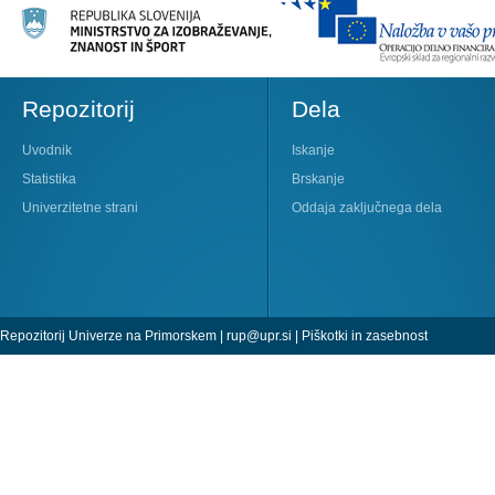
Repozitorij
Dela
Uvodnik
Iskanje
Statistika
Brskanje
Univerzitetne strani
Oddaja zaključnega dela
Repozitorij Univerze na Primorskem |
rup@upr.si
|
Piškotki in zasebnost