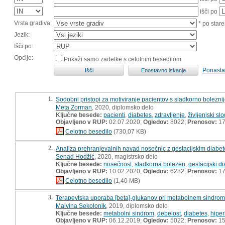
išči po
Vrsta gradiva:
* po stare
Jezik:
Išči po:
Opcije:
Prikaži samo zadetke s celotnim besedilom
Ponasta
1.
Sodobni pristopi za motiviranje pacientov s sladkorno bolezni
Meta Zorman
, 2020, diplomsko delo
Ključne besede:
pacienti
,
diabetes
,
zdravljenje
,
življenjski sl
Objavljeno v RUP:
02.07.2020;
Ogledov:
8022;
Prenosov:
17
Celotno besedilo
(730,07 KB)
2.
Analiza prehranjevalnih navad nosečnic z gestacijskim diabe
Senad Hodžić
, 2020, magistrsko delo
Ključne besede:
nosečnost
,
sladkorna bolezen
,
gestacijski d
Objavljeno v RUP:
10.02.2020;
Ogledov:
6282;
Prenosov:
17
Celotno besedilo
(1,40 MB)
3.
Terapevtska uporaba [beta]-glukanov pri metabolnem sindromu
Malvina Sekolonik
, 2019, diplomsko delo
Ključne besede:
metabolni sindrom
,
debelost
,
diabetes
,
hiper
Objavljeno v RUP:
06.12.2019;
Ogledov:
5022;
Prenosov:
15