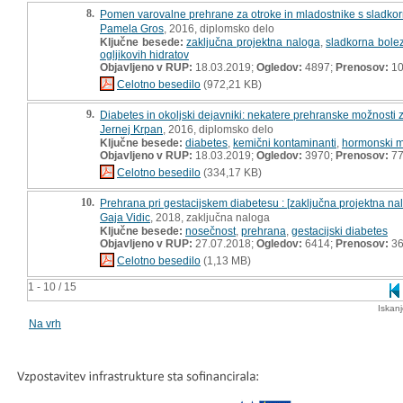
8.
Pomen varovalne prehrane za otroke in mladostnike s sladkorno
Pamela Gros
, 2016, diplomsko delo
Ključne besede:
zaključna projektna naloga
,
sladkorna bolez
ogljikovih hidratov
Objavljeno v RUP:
18.03.2019;
Ogledov:
4897;
Prenosov:
10
Celotno besedilo
(972,21 KB)
9.
Diabetes in okoljski dejavniki: nekatere prehranske možnosti 
Jernej Krpan
, 2016, diplomsko delo
Ključne besede:
diabetes
,
kemični kontaminanti
,
hormonski mo
Objavljeno v RUP:
18.03.2019;
Ogledov:
3970;
Prenosov:
7
Celotno besedilo
(334,17 KB)
10.
Prehrana pri gestacijskem diabetesu : [zaključna projektna na
Gaja Vidic
, 2018, zaključna naloga
Ključne besede:
nosečnost
,
prehrana
,
gestacijski diabetes
Objavljeno v RUP:
27.07.2018;
Ogledov:
6414;
Prenosov:
36
Celotno besedilo
(1,13 MB)
1 - 10 / 15
Iskan
Na vrh