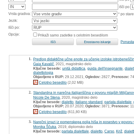
išči po
Vrsta gradiva:
* po stare
Jezik:
Išči po:
Opcije:
Prikaži samo zadetke s celotnim besedilom
Ponasta
1.
Predlog didaktične učne enote za učenje izolske istrobeneščin
Gaia Kavalič
, 2021, magistrsko delo
Ključne besede:
unità didattica
,
guida dell'insegnante
,
diale
dialettologia
Objavljeno v RUP:
29.12.2021;
Ogledov:
2827;
Prenosov:
7
Celotno besedilo
(2,02 MB)
2.
Standardna in narečna italijanščina v govoru mlajših Miljčano
Nicole De Stena
, 2020, magistrsko delo
Ključne besede:
dialetto
,
italiano standard
,
parlata dialettale
,
Objavljeno v RUP:
20.07.2020;
Ogledov:
3871;
Prenosov:
11
Celotno besedilo
(611,80 KB)
3.
Narečni izrazi iz pomenskega polja hiša in posestvo v govoru v
Monika Ščuka
, 2019, diplomsko delo
Ključne besede:
parlata dialettale
,
dialetto
,
Carso
,
Križ
,
dialet