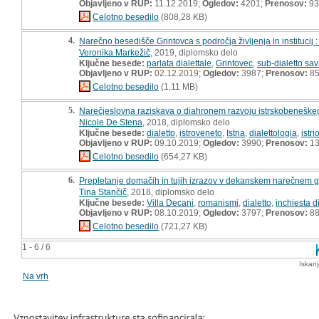
Objavljeno v RUP:
11.12.2019;
Ogledov:
4201;
Prenosov:
93
Celotno besedilo
(808,28 KB)
4.
Narečno besedišče Grintovca s področja življenja in institucij 
Veronika Markežič
, 2019, diplomsko delo
Ključne besede:
parlata dialettale
,
Grintovec
,
sub-dialetto sav
Objavljeno v RUP:
02.12.2019;
Ogledov:
3987;
Prenosov:
8
Celotno besedilo
(1,11 MB)
5.
Narečjeslovna raziskava o diahronem razvoju istrskobeneškeg
Nicole De Stena
, 2018, diplomsko delo
Ključne besede:
dialetto
,
istroveneto
,
Istria
,
dialettologia
,
istri
Objavljeno v RUP:
09.10.2019;
Ogledov:
3990;
Prenosov:
13
Celotno besedilo
(654,27 KB)
6.
Prepletanje domačih in tujih izrazov v dekanskem narečnem g
Tina Stančič
, 2018, diplomsko delo
Ključne besede:
Villa Decani
,
romanismi
,
dialetto
,
inchiesta d
Objavljeno v RUP:
08.10.2019;
Ogledov:
3797;
Prenosov:
8
Celotno besedilo
(721,27 KB)
1 - 6 / 6
Iskan
Na vrh