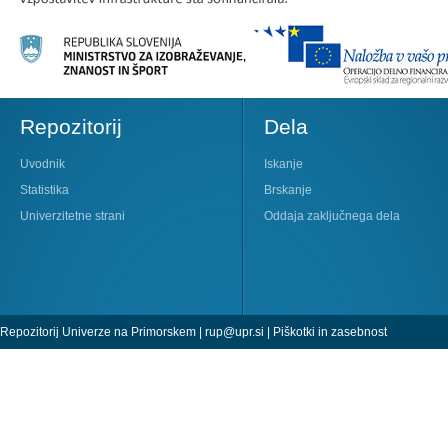
Repozitorij
Dela
Uvodnik
Iskanje
Statistika
Brskanje
Univerzitetne strani
Oddaja zaključnega dela
Repozitorij Univerze na Primorskem |
rup@upr.si
|
Piškotki in zasebnost