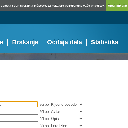
spletna stran uporablja piškotke, za nekatere potrebujemo vašo privolitev.
Uredi privolitev
je
Brskanje
Oddaja dela
Statistika
išči po
išči po
išči po
išči po