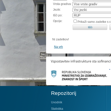
Vrsta gradiva:
Jezik:
Išči po:
Opcije:
Prikaži samo zadetke s 
Ni zadetkov!
Na vrh
Repozitorij
Uvodnik
Statistika