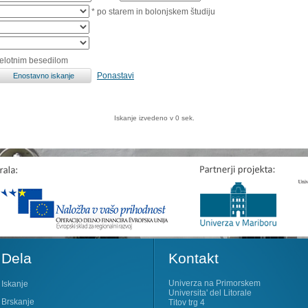
* po starem in bolonjskem študiju
celotnim besedilom
Ponastavi
Iskanje izvedeno v 0 sek.
Dela
Kontakt
Univerza na Primorskem
Iskanje
Universita' del Litorale
Brskanje
Titov trg 4