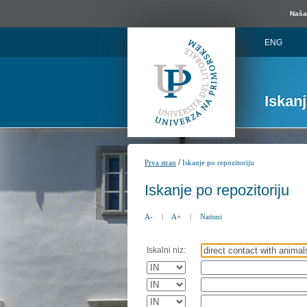
Naša 
ENG
Iskan
/
Prva stran
Iskanje po repozitoriju
Iskanje po repozitoriju
A-
|
A+
|
Natisni
Iskalni niz: