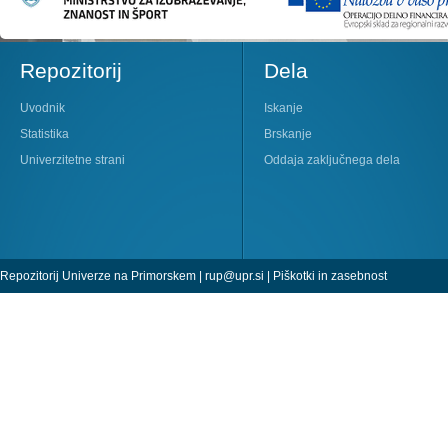
Repozitorij
Dela
Uvodnik
Iskanje
Statistika
Brskanje
Univerzitetne strani
Oddaja zaključnega dela
Repozitorij Univerze na Primorskem |
rup@upr.si
|
Piškotki in zasebnost