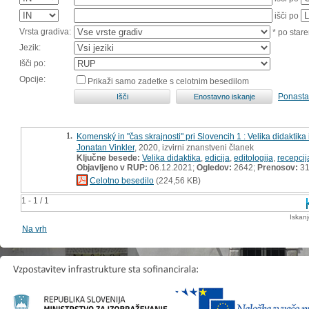
išči po
Vrsta gradiva:
* po stare
Jezik:
Išči po:
Opcije:
Prikaži samo zadetke s celotnim besedilom
Ponasta
1.
Komenský in "čas skrajnosti" pri Slovencih 1 : Velika didaktika
Jonatan Vinkler
, 2020, izvirni znanstveni članek
Ključne besede:
Velika didaktika
,
edicija
,
editologija
,
recepcij
Objavljeno v RUP:
06.12.2021;
Ogledov:
2642;
Prenosov:
3
Celotno besedilo
(224,56 KB)
1 - 1 / 1
Iskan
Na vrh