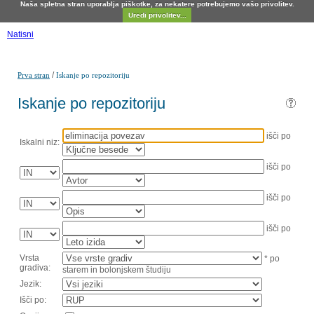
Naša spletna stran uporablja piškotke, za nekatere potrebujemo vašo privolitev.
Uredi privolitev...
Natisni
/
Prva stran
Iskanje po repozitoriju
Iskanje po repozitoriju
išči po
Iskalni niz:
išči po
išči po
išči po
Vrsta
* po
gradiva:
starem in bolonjskem študiju
Jezik:
Išči po: