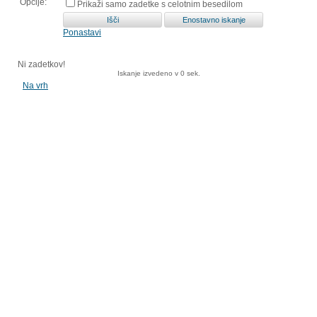
Opcije:
Prikaži samo zadetke s celotnim besedilom
Ponastavi
Ni zadetkov!
Iskanje izvedeno v 0 sek.
Na vrh