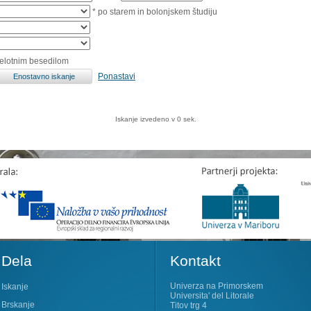
* po starem in bolonjskem študiju
celotnim besedilom
Ponastavi
Iskanje izvedeno v 0 sek.
Dela
Kontakt
Univerza na Primorskem
Iskanje
Universita' del Litorale
Brskanje
Titov trg 4