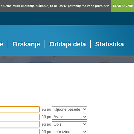
spletna stran uporablja piškotke, za nekatere potrebujemo vašo privolitev.
Uredi privolitev
je
Brskanje
Oddaja dela
Statistika
išči po
išči po
išči po
išči po