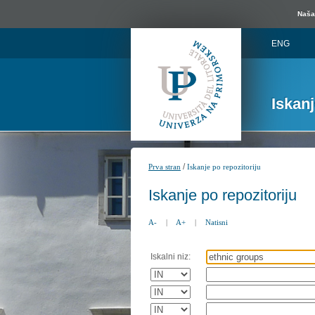
Naša 
ENG
Iskan
/
Prva stran
Iskanje po repozitoriju
Iskanje po repozitoriju
A-
|
A+
|
Natisni
Iskalni niz: