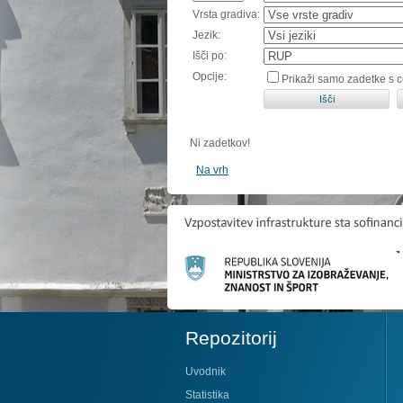
Vrsta gradiva:
Jezik:
Išči po:
Opcije:
Prikaži samo zadetke s 
Ni zadetkov!
Na vrh
Repozitorij
Uvodnik
Statistika