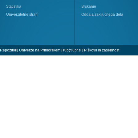
Statistika
Brskanje
Univerzitetne strani
Oddaja zaključnega dela
Repozitorij Univerze na Primorskem |
rup@upr.si
|
Piškotki in zasebnost