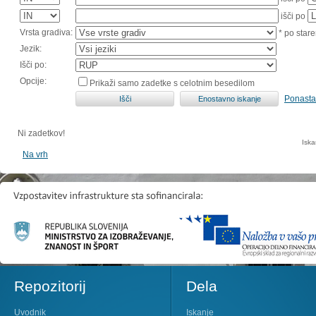
išči po
Vrsta gradiva:
* po stare
Jezik:
Išči po:
Opcije:
Prikaži samo zadetke s celotnim besedilom
Ponasta
Ni zadetkov!
Iska
Na vrh
Repozitorij
Dela
Uvodnik
Iskanje