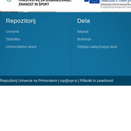
Repozitorij
Dela
Uvodnik
Iskanje
Statistika
Brskanje
Univerzitetne strani
Oddaja zaključnega dela
Repozitorij Univerze na Primorskem |
rup@upr.si
|
Piškotki in zasebnost