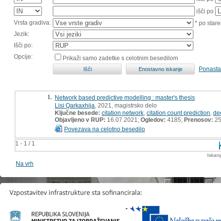
išči po
Vrsta gradiva:
* po stare
Jezik:
Išči po:
Opcije:
Prikaži samo zadetke s celotnim besedilom
Ponasta
1.
Network based predictive modelling : master's thesis
Lisi Qarkaxhija
, 2021, magistrsko delo
Ključne besede:
citation network
,
citation count prediction
,
de
Objavljeno v RUP:
16.07.2021;
Ogledov:
4185;
Prenosov:
2
Povezava na celotno besedilo
1 - 1 / 1
Iskan
Na vrh