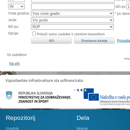
išči po
Vrsta gradiva:
* po stare
Jezik:
Išči po:
Opcije:
Prikaži samo zadetke s celotnim besedilom
Ponasta
Ni zadetkov!
Iska
Na vrh
Repozitorij
Dela
Uvodnik
Iskanje