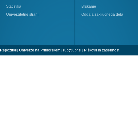
Statistika
Brskanje
Univerzitetne strani
Oddaja zaključnega dela
Repozitorij Univerze na Primorskem |
rup@upr.si
|
Piškotki in zasebnost