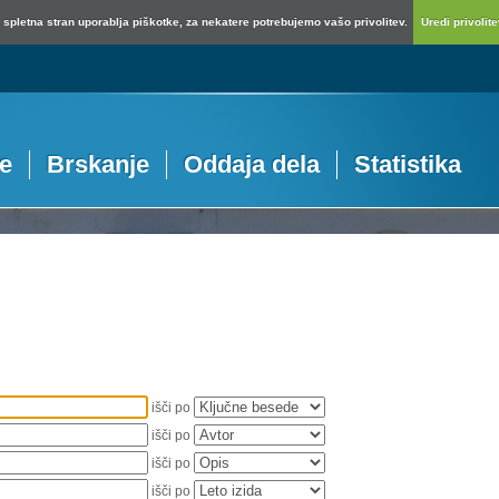
spletna stran uporablja piškotke, za nekatere potrebujemo vašo privolitev.
Uredi privolitev
je
Brskanje
Oddaja dela
Statistika
išči po
išči po
išči po
išči po