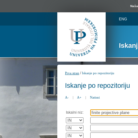
Naša 
ENG
Iskan
/
Prva stran
Iskanje po repozitoriju
Iskanje po repozitoriju
A-
|
A+
|
Natisni
Iskalni niz: