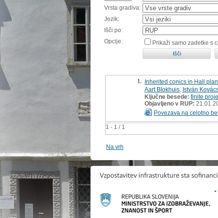
Vrsta gradiva:
Jezik:
Išči po:
Opcije:
Prikaži samo zadetke s 
1.
Inherited conics in Hall pla
Aart Blokhuis
,
István Kovác
Ključne besede:
finite proj
Objavljeno v RUP:
21.01.2
Povezava na celotno be
1 - 1 / 1
Na vrh