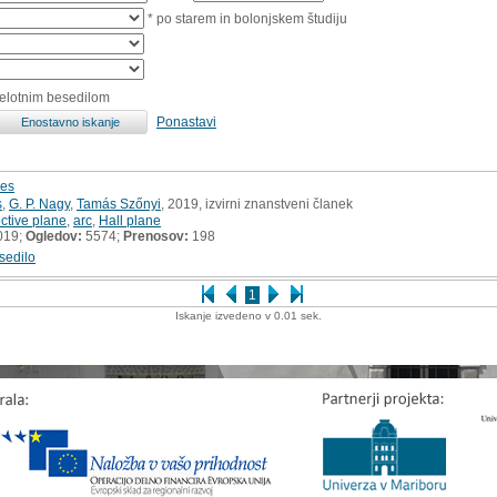
* po starem in bolonjskem študiju
celotnim besedilom
Ponastavi
nes
s
,
G. P. Nagy
,
Tamás Szőnyi
, 2019, izvirni znanstveni članek
ective plane
,
arc
,
Hall plane
019;
Ogledov:
5574;
Prenosov:
198
sedilo
1
Iskanje izvedeno v 0.01 sek.