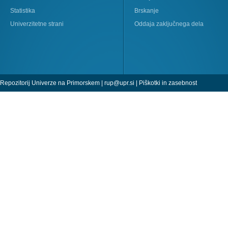
Statistika
Brskanje
Univerzitetne strani
Oddaja zaključnega dela
Repozitorij Univerze na Primorskem |
rup@upr.si
|
Piškotki in zasebnost