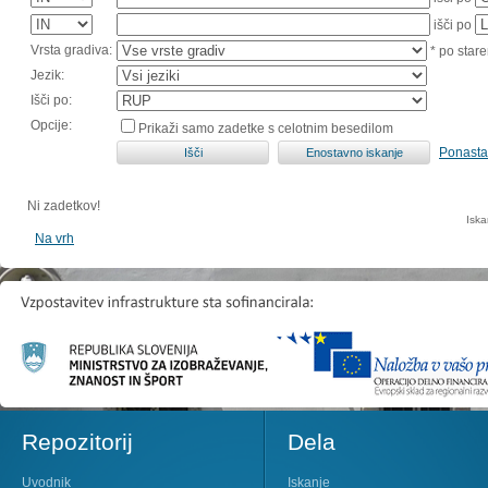
išči po
Vrsta gradiva:
* po stare
Jezik:
Išči po:
Opcije:
Prikaži samo zadetke s celotnim besedilom
Ponasta
Ni zadetkov!
Iska
Na vrh
Repozitorij
Dela
Uvodnik
Iskanje