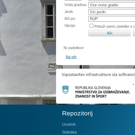
Vrsta gradiva:
Jezik:
Išči po:
Opcije:
Prikaži samo zadetke s 
Ni zadetkov!
Na vrh
Repozitorij
Uvodnik
Statistika