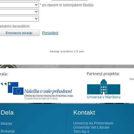
* po starem in bolonjskem študiju
celotnim besedilom
Ponastavi
Iskanje izvedeno v 0 sek.
Dela
Kontakt
Univerza na Primorskem
Iskanje
Universita' del Litorale
Brskanje
Titov trg 4