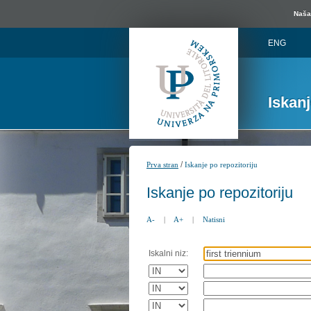
Naša 
ENG
Iskan
/
Prva stran
Iskanje po repozitoriju
Iskanje po repozitoriju
A-
|
A+
|
Natisni
Iskalni niz: