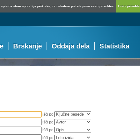
spletna stran uporablja piškotke, za nekatere potrebujemo vašo privolitev.
Uredi privolitev
je
Brskanje
Oddaja dela
Statistika
išči po
išči po
išči po
išči po