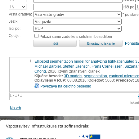
išči po
Vrsta gradiva:
* po stare
Jezik:
Išči po:
Opcije:
Prikaži samo zadetke s celotnim besedilom
Ponasta
1.
Ellipsoid segmentation model for analyzing light-attenuated 3D
Michaël Barbier
,
Steffen Jaensch
,
Frans Cornelissen
,
Suzana 
Chong
, 2016, izvirni znanstveni članek
Ključne besede:
3D models
,
segmentation
,
confocal microsc
Objavljeno v RUP:
08.08.2016;
Ogledov:
5063;
Prenosov:
18
Povezava na celotno besedilo
1 - 1 / 1
Iskan
Na vrh