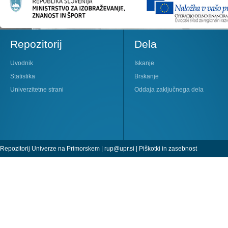
Repozitorij
Dela
Uvodnik
Iskanje
Statistika
Brskanje
Univerzitetne strani
Oddaja zaključnega dela
Repozitorij Univerze na Primorskem |
rup@upr.si
|
Piškotki in zasebnost