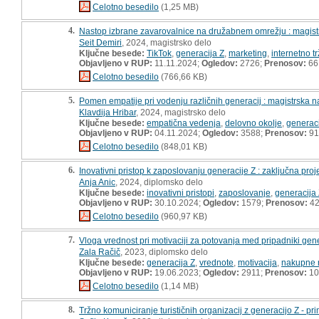
Celotno besedilo
(1,25 MB)
4.
Nastop izbrane zavarovalnice na družabnem omrežju : magist
Seit Demiri
, 2024, magistrsko delo
Ključne besede:
TikTok
,
generacija Z
,
marketing
,
internetno t
Objavljeno v RUP:
11.11.2024;
Ogledov:
2726;
Prenosov:
66
Celotno besedilo
(766,66 KB)
5.
Pomen empatije pri vodenju različnih generacij : magistrska 
Klavdija Hribar
, 2024, magistrsko delo
Ključne besede:
empatična vedenja
,
delovno okolje
,
generaci
Objavljeno v RUP:
04.11.2024;
Ogledov:
3588;
Prenosov:
91
Celotno besedilo
(848,01 KB)
6.
Inovativni pristop k zaposlovanju generacije Z : zaključna pro
Anja Anic
, 2024, diplomsko delo
Ključne besede:
inovativni pristopi
,
zaposlovanje
,
generacija
Objavljeno v RUP:
30.10.2024;
Ogledov:
1579;
Prenosov:
4
Celotno besedilo
(960,97 KB)
7.
Vloga vrednost pri motivaciji za potovanja med pripadniki gener
Zala Račič
, 2023, diplomsko delo
Ključne besede:
generacija Z
,
vrednote
,
motivacija
,
nakupne 
Objavljeno v RUP:
19.06.2023;
Ogledov:
2911;
Prenosov:
10
Celotno besedilo
(1,14 MB)
8.
Tržno komuniciranje turističnih organizacij z generacijo Z - pr