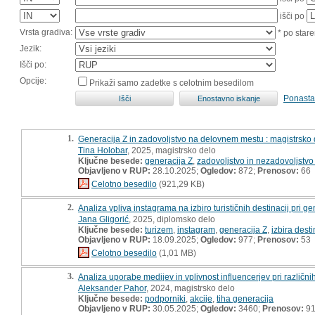
išči po
Vrsta gradiva:
* po stare
Jezik:
Išči po:
Opcije:
Prikaži samo zadetke s celotnim besedilom
Ponasta
1.
Generacija Z in zadovoljstvo na delovnem mestu : magistrsko 
Tina Holobar
, 2025, magistrsko delo
Ključne besede:
generacija Z
,
zadovoljstvo in nezadovoljstv
Objavljeno v RUP:
28.10.2025;
Ogledov:
872;
Prenosov:
66
Celotno besedilo
(921,29 KB)
2.
Analiza vpliva instagrama na izbiro turističnih destinacij pri gen
Jana Gligorić
, 2025, diplomsko delo
Ključne besede:
turizem
,
instagram
,
generacija Z
,
izbira desti
Objavljeno v RUP:
18.09.2025;
Ogledov:
977;
Prenosov:
53
Celotno besedilo
(1,01 MB)
3.
Analiza uporabe medijev in vplivnost influencerjev pri različni
Aleksander Pahor
, 2024, magistrsko delo
Ključne besede:
podporniki
,
akcije
,
tiha generacija
Objavljeno v RUP:
30.05.2025;
Ogledov:
3460;
Prenosov:
9