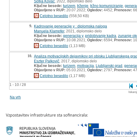
Sofija Kovač
, 2022, diplomsko delo
Ključne besede:
turizem
,
trženje
,
tržno komuniciranje
,
generac
Objavljeno v RUP:
20.07.2022;
Ogledov:
4452;
Prenosov:
6
Celotno besedilo
(558,50 KB)
9.
Kadrovanje generacije y : diplomska naloga
Manuela Klampfer
, 2021, diplomsko delo
Ključne besede:
generacija y
,
pridobivanje kadra
,
zunanje ok
Objavljeno v RUP:
10.08.2021;
Ogledov:
6594;
Prenosov:
10
Celotno besedilo
(1,13 MB)
10.
Analiza motivacijskih dejavnikov pri obisku Ljubljanskega grad
Eszter Palkovič
, 2017, diplomsko delo
Ključne besede:
turizem
,
motivacija
,
Ljubljanski grad
,
generac
Objavljeno v RUP:
05.03.2021;
Ogledov:
2797;
Prenosov:
4
Celotno besedilo
(1,17 MB)
1 - 10 / 28
Iskan
Na vrh