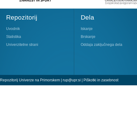
Repozitorij
Dela
Uvodnik
Iskanje
Statistika
Brskanje
Univerzitetne strani
Oddaja zaključnega dela
Repozitorij Univerze na Primorskem |
rup@upr.si
|
Piškotki in zasebnost