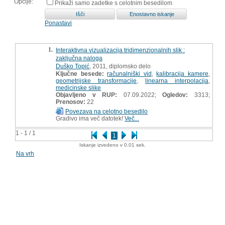
Opcije:
Prikaži samo zadetke s celotnim besedilom
Ponastavi
1.
Interaktivna vizualizacija tridimenzionalnih slik :
zaključna naloga
Duško Topić
, 2011, diplomsko delo
Ključne besede:
računalniški vid
,
kalibracija kamere
,
geometrijske transformacije
,
linearna interpolacija
,
medicinske slike
Objavljeno v RUP:
07.09.2022;
Ogledov:
3313;
Prenosov:
22
Povezava na celotno besedilo
Gradivo ima več datotek!
Več...
1 - 1 / 1
1
Iskanje izvedeno v 0.01 sek.
Na vrh