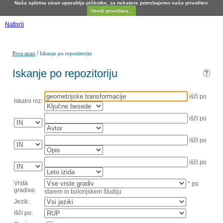
Naša spletna stran uporablja piškotke, za nekatere potrebujemo vašo privolitev.
Uredi privolitev...
Natisni
/
Prva stran
Iskanje po repozitoriju
Iskanje po repozitoriju
išči po
Iskalni niz:
išči po
išči po
išči po
Vrsta
* po
gradiva:
starem in bolonjskem študiju
Jezik:
Išči po: