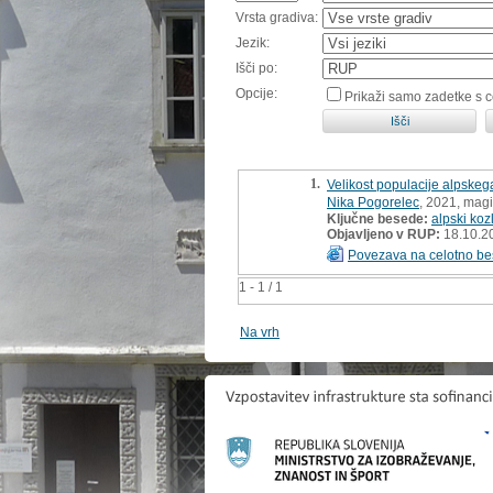
Vrsta gradiva:
Jezik:
Išči po:
Opcije:
Prikaži samo zadetke s 
1.
Velikost populacije alpske
Nika Pogorelec
, 2021, magi
Ključne besede:
alpski koz
Objavljeno v RUP:
18.10.2
Povezava na celotno be
1 - 1 / 1
Na vrh