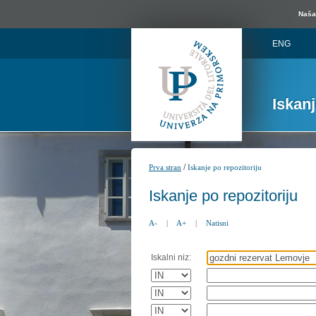
Naša 
ENG
Iskan
/
Prva stran
Iskanje po repozitoriju
Iskanje po repozitoriju
A-
|
A+
|
Natisni
Iskalni niz: