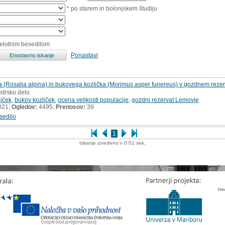
* po starem in bolonjskem študiju
celotnim besedilom
Ponastavi
ga (Rosalia alpina) in bukovega kozlička (Morimus asper funereus) v gozdnem reze
strsko delo
liček
,
bukov kozliček
,
ocena velikosti populacije
,
gozdni rezervat Lemovje
021;
Ogledov:
4495;
Prenosov:
39
sedilo
1
Iskanje izvedeno v 0.01 sek.