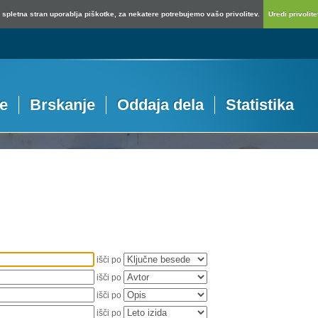
spletna stran uporablja piškotke, za nekatere potrebujemo vašo privolitev.
Uredi privolitev
je
Brskanje
Oddaja dela
Statistika
išči po
išči po
išči po
išči po