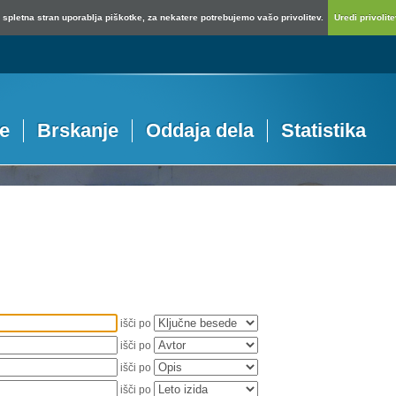
spletna stran uporablja piškotke, za nekatere potrebujemo vašo privolitev.
Uredi privolitev
je
Brskanje
Oddaja dela
Statistika
išči po
išči po
išči po
išči po