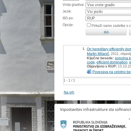
Vrsta gradiva:
Jezik:
Išči po:
Opcije:
Prikaži samo zadetke s 
1.
On hereditary efficiently d
Martin Milanič
, 2011, objav
Ključne besede:
popolna 
code
,
efficient domination
,
e
Objavljeno v RUP:
15.10.2
Povezava na celotno be
1 - 1 / 1
Na vrh