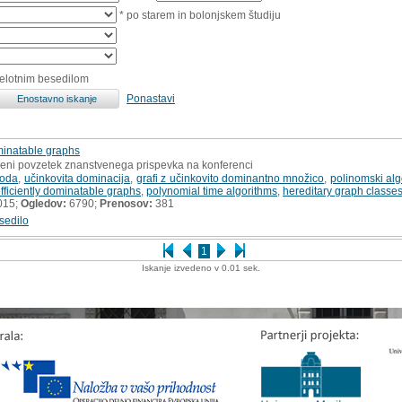
* po starem in bolonjskem študiju
celotnim besedilom
Ponastavi
ominatable graphs
ljeni povzetek znanstvenega prispevka na konferenci
koda
,
učinkovita dominacija
,
grafi z učinkovito dominantno množico
,
polinomski alg
fficiently dominatable graphs
,
polynomial time algorithms
,
hereditary graph classe
015;
Ogledov:
6790;
Prenosov:
381
sedilo
1
Iskanje izvedeno v 0.01 sek.