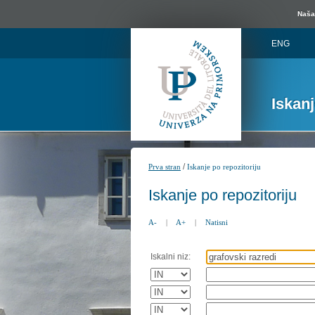
Naša 
ENG
Iskan
/
Prva stran
Iskanje po repozitoriju
Iskanje po repozitoriju
A-
|
A+
|
Natisni
Iskalni niz: