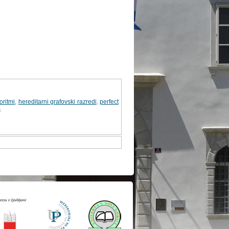
oritmi
,
hereditarni grafovski razredi
,
perfect
s