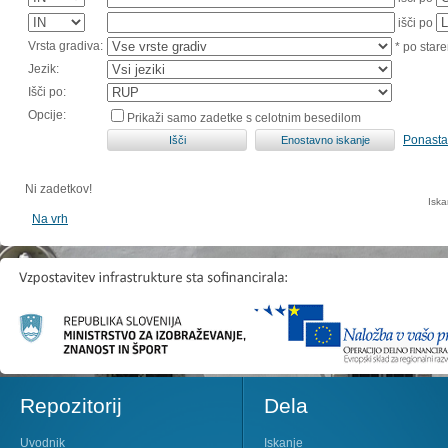
išči po
Vrsta gradiva:
* po stare
Jezik:
Išči po:
Opcije:
Prikaži samo zadetke s celotnim besedilom
Ponasta
Ni zadetkov!
Iska
Na vrh
Repozitorij
Dela
Uvodnik
Iskanje