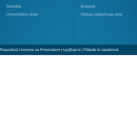
Statistika
Brskanje
Univerzitetne strani
Oddaja zaključnega dela
Repozitorij Univerze na Primorskem |
rup@upr.si
|
Piškotki in zasebnost