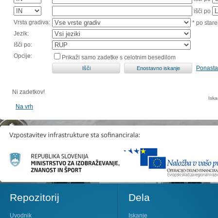
išči po
Vrsta gradiva:
* po stare
Jezik:
Išči po:
Opcije:
Prikaži samo zadetke s celotnim besedilom
Ponasta
Ni zadetkov!
Iska
Na vrh
Repozitorij
Dela
Uvodnik
Iskanje