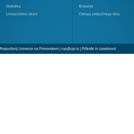
Statistika
Brskanje
Univerzitetne strani
Oddaja zaključnega dela
Repozitorij Univerze na Primorskem |
rup@upr.si
|
Piškotki in zasebnost