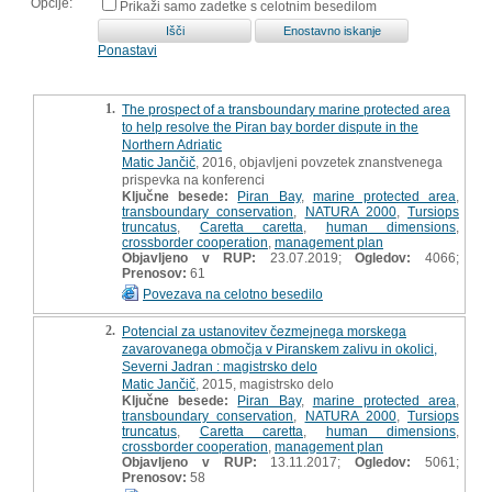
Opcije:
Prikaži samo zadetke s celotnim besedilom
Ponastavi
1.
The prospect of a transboundary marine protected area
to help resolve the Piran bay border dispute in the
Northern Adriatic
Matic Jančič
, 2016, objavljeni povzetek znanstvenega
prispevka na konferenci
Ključne besede:
Piran Bay
,
marine protected area
,
transboundary conservation
,
NATURA 2000
,
Tursiops
truncatus
,
Caretta caretta
,
human dimensions
,
crossborder cooperation
,
management plan
Objavljeno v RUP:
23.07.2019;
Ogledov:
4066;
Prenosov:
61
Povezava na celotno besedilo
2.
Potencial za ustanovitev čezmejnega morskega
zavarovanega območja v Piranskem zalivu in okolici,
Severni Jadran : magistrsko delo
Matic Jančič
, 2015, magistrsko delo
Ključne besede:
Piran Bay
,
marine protected area
,
transboundary conservation
,
NATURA 2000
,
Tursiops
truncatus
,
Caretta caretta
,
human dimensions
,
crossborder cooperation
,
management plan
Objavljeno v RUP:
13.11.2017;
Ogledov:
5061;
Prenosov:
58