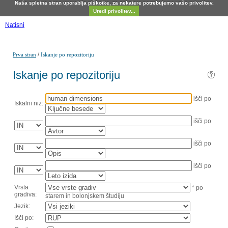
Naša spletna stran uporablja piškotke, za nekatere potrebujemo vašo privolitev.
Uredi privolitev...
Natisni
/
Prva stran
Iskanje po repozitoriju
Iskanje po repozitoriju
išči po
Iskalni niz:
išči po
išči po
išči po
Vrsta
* po
gradiva:
starem in bolonjskem študiju
Jezik:
Išči po: