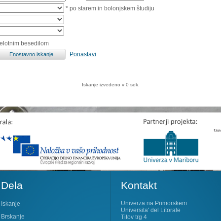
* po starem in bolonjskem študiju
celotnim besedilom
Ponastavi
Iskanje izvedeno v 0 sek.
Dela
Kontakt
Univerza na Primorskem
Iskanje
Universita' del Litorale
Brskanje
Titov trg 4