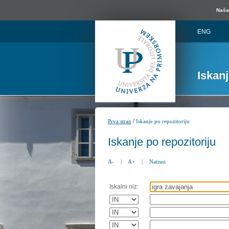
Naša 
ENG
Iskan
/
Prva stran
Iskanje po repozitoriju
Iskanje po repozitoriju
A-
|
A+
|
Natisni
Iskalni niz: