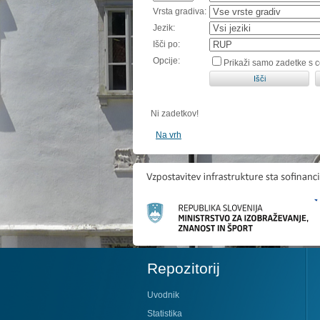
Vrsta gradiva:
Jezik:
Išči po:
Opcije:
Prikaži samo zadetke s 
Ni zadetkov!
Na vrh
Repozitorij
Uvodnik
Statistika