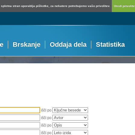
spletna stran uporablja piškotke, za nekatere potrebujemo vašo privolitev.
Uredi privolitev
je
Brskanje
Oddaja dela
Statistika
išči po
išči po
išči po
išči po