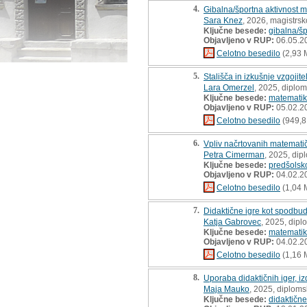
4.
Gibalna/športna aktivnost me
Sara Knez
, 2026, magistrsk
Ključne besede:
gibalna/šp
Objavljeno v RUP:
06.05.2
Celotno besedilo
(2,93 
5.
Stališča in izkušnje vzgojit
Lara Omerzel
, 2025, diplo
Ključne besede:
matematik
Objavljeno v RUP:
05.02.2
Celotno besedilo
(949,8
6.
Vpliv načrtovanih matematič
Petra Cimerman
, 2025, dip
Ključne besede:
predšolsk
Objavljeno v RUP:
04.02.2
Celotno besedilo
(1,04 
7.
Didaktične igre kot spodbuda
Katja Gabrovec
, 2025, dip
Ključne besede:
matemati
Objavljeno v RUP:
04.02.2
Celotno besedilo
(1,16 
8.
Uporaba didaktičnih iger, iz
Maja Mauko
, 2025, diploms
Ključne besede:
didaktične