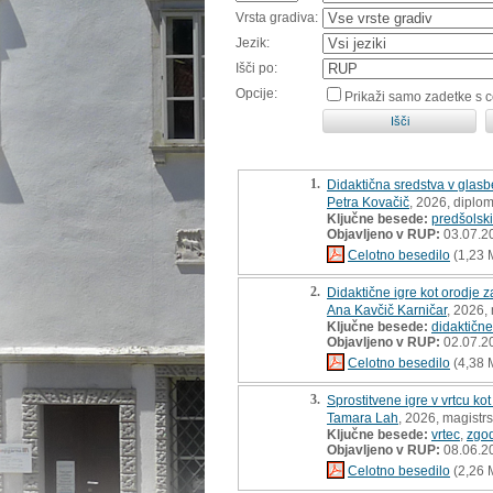
Vrsta gradiva:
Jezik:
Išči po:
Opcije:
Prikaži samo zadetke s 
1.
Didaktična sredstva v glasb
Petra Kovačič
, 2026, diplo
Ključne besede:
predšolski
Objavljeno v RUP:
03.07.2
Celotno besedilo
(1,23 
2.
Didaktične igre kot orodje za
Ana Kavčič Karničar
, 2026,
Ključne besede:
didaktične
Objavljeno v RUP:
02.07.2
Celotno besedilo
(4,38 
3.
Sprostitvene igre v vrtcu k
Tamara Lah
, 2026, magistr
Ključne besede:
vrtec
,
zgod
Objavljeno v RUP:
08.06.2
Celotno besedilo
(2,26 