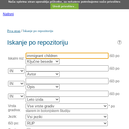
Naša spletna stran uporablja piškotke, za nekatere potrebujemo vašo privolitev.
Uredi privolitev...
Natisni
/
Prva stran
Iskanje po repozitoriju
Iskanje po repozitoriju
išči po
Iskalni niz:
išči po
išči po
išči po
Vrsta
* po
gradiva:
starem in bolonjskem študiju
Jezik:
Išči po: