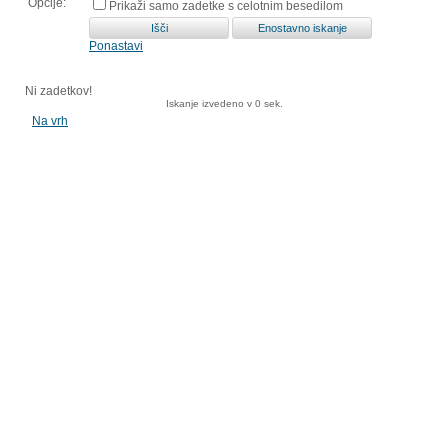
Opcije:
Prikaži samo zadetke s celotnim besedilom
Ponastavi
Ni zadetkov!
Iskanje izvedeno v 0 sek.
Na vrh