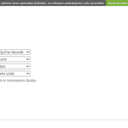
spletna stran uporablja piškotke, za nekatere potrebujemo vašo privolitev.
Uredi privolitev
m in bolonjskem študiju