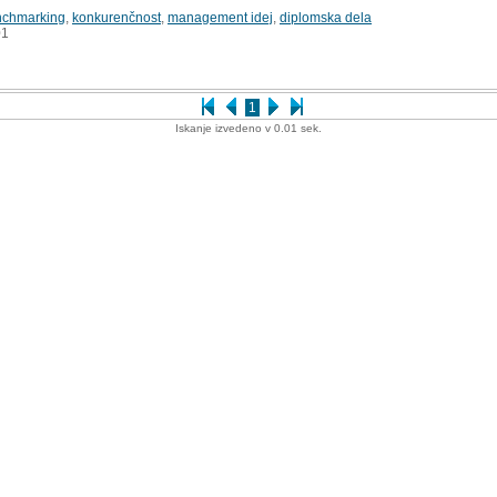
nchmarking
,
konkurenčnost
,
management idej
,
diplomska dela
1
1
Iskanje izvedeno v 0.01 sek.