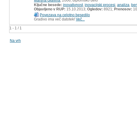
Martina Glavina
, 2006, diplomsko delo
Ključne besede:
inovativnost
,
inovacijski procesi
,
analiza
,
be
Objavljeno v RUP:
15.10.2013;
Ogledov:
8921;
Prenosov:
10
Povezava na celotno besedilo
Gradivo ima več datotek!
Več...
1 - 1 / 1
Na vrh