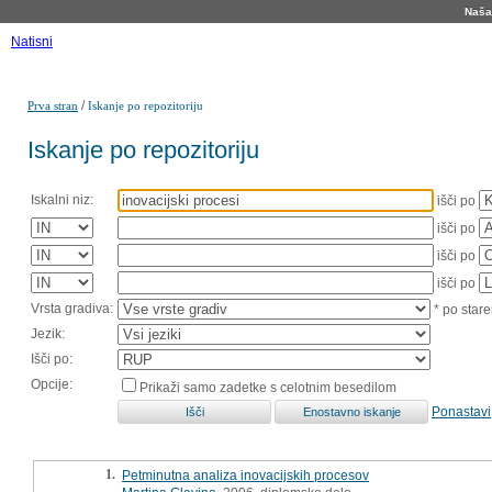
Naša 
Natisni
/
Prva stran
Iskanje po repozitoriju
Iskanje po repozitoriju
Iskalni niz:
išči po
išči po
išči po
išči po
Vrsta gradiva:
* po stare
Jezik:
Išči po:
Opcije:
Prikaži samo zadetke s celotnim besedilom
Ponastavi
1.
Petminutna analiza inovacijskih procesov