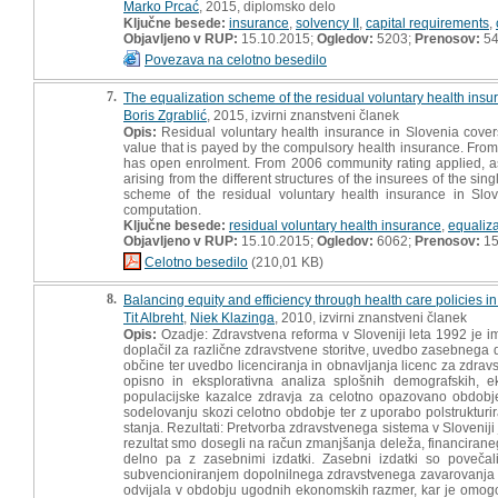
Marko Prcać
, 2015, diplomsko delo
Ključne besede:
insurance
,
solvency II
,
capital requirements
,
Objavljeno v RUP:
15.10.2015;
Ogledov:
5203;
Prenosov:
5
Povezava na celotno besedilo
7.
The equalization scheme of the residual voluntary health insu
Boris Zgrablić
, 2015, izvirni znanstveni članek
Opis:
Residual voluntary health insurance in Slovenia covers
value that is payed by the compulsory health insurance. From
has open enrolment. From 2006 community rating applied, as
arising from the different structures of the insurees of the s
scheme of the residual voluntary health insurance in Slov
computation.
Ključne besede:
residual voluntary health insurance
,
equaliz
Objavljeno v RUP:
15.10.2015;
Ogledov:
6062;
Prenosov:
15
Celotno besedilo
(210,01 KB)
8.
Balancing equity and efficiency through health care policies 
Tit Albreht
,
Niek Klazinga
, 2010, izvirni znanstveni članek
Opis:
Ozadje: Zdravstvena reforma v Sloveniji leta 1992 je i
doplačil za različne zdravstvene storitve, uvedbo zasebnega 
občine ter uvedbo licenciranja in obnavljanja licenc za zdra
opisno in eksplorativna analiza splošnih demografskih, e
populacijske kazalce zdravja za celotno opazovano obdobje
sodelovanju skozi celotno obdobje ter z uporabo polstrukturira
stanja. Rezultati: Pretvorba zdravstvenega sistema v Sloveniji
rezultat smo dosegli na račun zmanjšanja deleža, financirane
delno pa z zasebnimi izdatki. Zasebni izdatki so poveča
subvencioniranjem dopolnilnega zdravstvenega zavarovanja za 
odvijala v obdobju ugodnih ekonomskih razmer, kar je omogoči