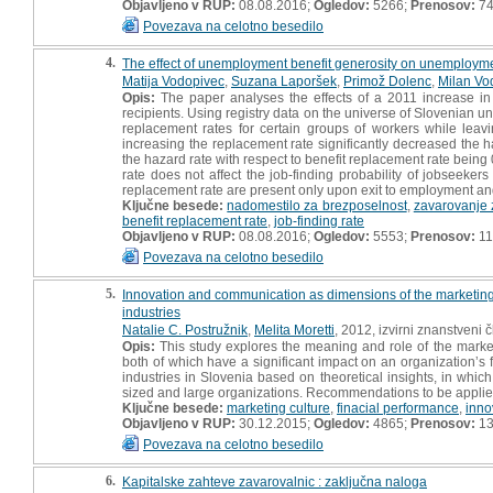
Objavljeno v RUP:
08.08.2016;
Ogledov:
5266;
Prenosov:
7
Povezava na celotno besedilo
4.
The effect of unemployment benefit generosity on unemployme
Matija Vodopivec
,
Suzana Laporšek
,
Primož Dolenc
,
Milan Vo
Opis:
The paper analyses the effects of a 2011 increase in 
recipients. Using registry data on the universe of Slovenian u
replacement rates for certain groups of workers while leav
increasing the replacement rate significantly decreased the h
the hazard rate with respect to benefit replacement rate being
rate does not affect the job-finding probability of jobseeke
replacement rate are present only upon exit to employment and 
Ključne besede:
nadomestilo za brezposelnost
,
zavarovanje 
benefit replacement rate
,
job-finding rate
Objavljeno v RUP:
08.08.2016;
Ogledov:
5553;
Prenosov:
11
Povezava na celotno besedilo
5.
Innovation and communication as dimensions of the marketing c
industries
Natalie C. Postružnik
,
Melita Moretti
, 2012, izvirni znanstveni 
Opis:
This study explores the meaning and role of the marketi
both of which have a significant impact on an organizationʼs 
industries in Slovenia based on theoretical insights, in wh
sized and large organizations. Recommendations to be applied 
Ključne besede:
marketing culture
,
finacial performance
,
inno
Objavljeno v RUP:
30.12.2015;
Ogledov:
4865;
Prenosov:
1
Povezava na celotno besedilo
6.
Kapitalske zahteve zavarovalnic : zaključna naloga