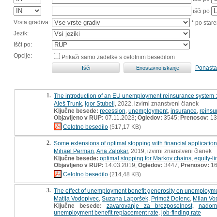
išči po
Vrsta gradiva:
* po stare
Jezik:
Išči po:
Opcije:
Prikaži samo zadetke s celotnim besedilom
Ponasta
1.
The introduction of an EU unemployment reinsurance system 
Aleš Trunk
,
Igor Stubelj
, 2022, izvirni znanstveni članek
Ključne besede:
recession
,
unemployment
,
insurance
,
reinsu
Objavljeno v RUP:
07.11.2023;
Ogledov:
3545;
Prenosov:
13
Celotno besedilo
(517,17 KB)
2.
Some extensions of optimal stopping with financial applicatio
Mihael Perman
,
Ana Zalokar
, 2019, izvirni znanstveni članek
Ključne besede:
optimal stopping for Markov chains
,
equity-l
Objavljeno v RUP:
14.03.2019;
Ogledov:
3447;
Prenosov:
16
Celotno besedilo
(214,48 KB)
3.
The effect of unemployment benefit generosity on unemployme
Matija Vodopivec
,
Suzana Laporšek
,
Primož Dolenc
,
Milan Vo
Ključne besede:
zavarovanje za brezposelnost
,
nadome
unemployment benefit replacement rate
,
job-finding rate