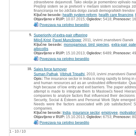
zdravstvene dejavnosti. Tako okolje je pomembno vplivalo na i
Prejšnji sistem se je pretvoril v mešani sistem socialneg
financiranja ne bo zdržala dolgo zaradi demografskih trendov 
Ključne besede:
health system reform
,
health care financing
,
Objavljeno v RUP:
10.07.2015;
Ogledov:
5418;
Prenosov:
16
Povezava na celotno besedilo
9.
Superiority of extra-pair offspring
Miloš Krist
,
Pavel Munclinger
, 2011, izvirni znanstveni članek
Ključne besede:
monogamous bird species
,
extra-pair pate
albicollis
Objavljeno v RUP:
15.10.2013;
Ogledov:
6489;
Prenosov:
4
Povezava na celotno besedilo
10.
Sales force turnover
Suman Pathak
,
Vibhuti Tripathi
, 2010, izvirni znanstveni člane
Opis:
The insurance sector in India is rising rapidly to bring
and human resources act as an undoubted differentiator. Quali
high because of low entry and exit barriers. The paper addres
attempt is made to integrate them to Maslowćs Need Hiera
companies to analyze factors that influenced their decisions 
Security, Social & Esteem and Personal Work Style emerged 
Needs were the factors associated with job satisfactionč
companies.
Ključne besede:
India
,
insurance sector
,
employee
,
motivatio
Objavljeno v RUP:
15.10.2013;
Ogledov:
6753;
Prenosov:
8
Povezava na celotno besedilo
1 - 10 / 10