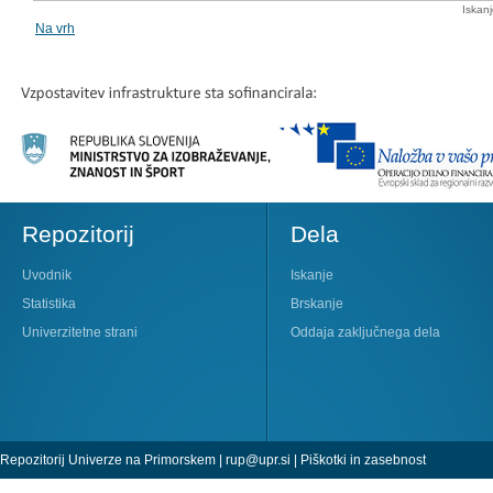
Iskan
Na vrh
Repozitorij
Dela
Uvodnik
Iskanje
Statistika
Brskanje
Univerzitetne strani
Oddaja zaključnega dela
Repozitorij Univerze na Primorskem |
rup@upr.si
|
Piškotki in zasebnost