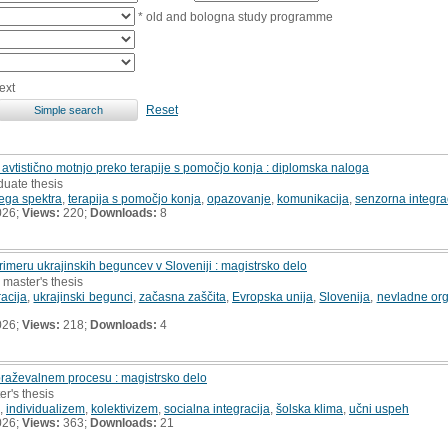
* old and bologna study programme
ext
Reset
 avtistično motnjo preko terapije s pomočjo konja : diplomska naloga
duate thesis
nega spektra
,
terapija s pomočjo konja
,
opazovanje
,
komunikacija
,
senzorna integra
026;
Views:
220;
Downloads:
8
 primeru ukrajinskih beguncev v Sloveniji : magistrsko delo
 master's thesis
racija
,
ukrajinski begunci
,
začasna zaščita
,
Evropska unija
,
Slovenija
,
nevladne org
026;
Views:
218;
Downloads:
4
obraževalnem procesu : magistrsko delo
er's thesis
,
individualizem
,
kolektivizem
,
socialna integracija
,
šolska klima
,
učni uspeh
026;
Views:
363;
Downloads:
21