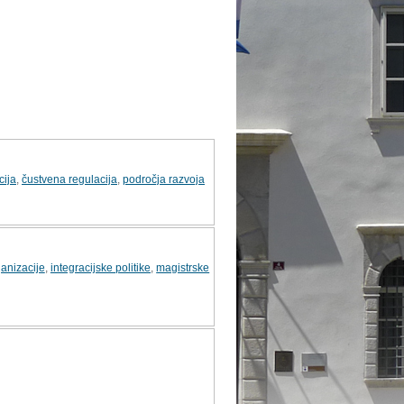
cija
,
čustvena regulacija
,
področja razvoja
anizacije
,
integracijske politike
,
magistrske