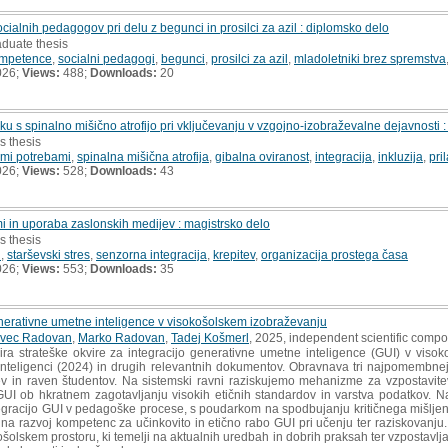
alnih pedagogov pri delu z begunci in prosilci za azil : diplomsko delo
aduate thesis
ompetence
,
socialni pedagogi
,
begunci
,
prosilci za azil
,
mladoletniki brez spremstva
026;
Views:
488;
Downloads:
20
ku s spinalno mišično atrofijo pri vključevanju v vzgojno-izobraževalne dejavnosti 
s thesis
imi potrebami
,
spinalna mišična atrofija
,
gibalna oviranost
,
integracija
,
inkluzija
,
pri
026;
Views:
528;
Downloads:
43
ami in uporaba zaslonskih medijev : magistrsko delo
s thesis
i
,
starševski stres
,
senzorna integracija
,
krepitev
,
organizacija prostega časa
026;
Views:
553;
Downloads:
35
enerativne umetne inteligence v visokošolskem izobraževanju
ovec Radovan
,
Marko Radovan
,
Tadej Košmerl
, 2025, independent scientific comp
ra strateške okvire za integracijo generativne umetne inteligence (GUI) v visok
nteligenci (2024) in drugih relevantnih dokumentov. Obravnava tri najpomembnej
jev in raven študentov. Na sistemski ravni raziskujemo mehanizme za vzpostavite
UI ob hkratnem zagotavljanju visokih etičnih standardov in varstva podatkov. Na
egracijo GUI v pedagoške procese, s poudarkom na spodbujanju kritičnega mišljenj
a razvoj kompetenc za učinkovito in etično rabo GUI pri učenju ter raziskovanju. 
šolskem prostoru, ki temelji na aktualnih uredbah in dobrih praksah ter vzpostavl