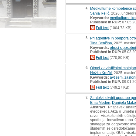
4.
Medkulturne kompetence soci
Sanja Relić
, 2026, undergr
Keywords:
medkulturne k
Published in RUP:
07.05.2
Full text
(1004,73 KB)
5.
Prilagoditve in podpora otro
Tina Benčina
, 2025, master'
Keywords:
otroci s posebn
Published in RUP:
05.03.2
Full text
(770,80 KB)
6.
Otroci z avtističnimi motnj
Nežka Krečič
, 2025, master'
Keywords:
avtizem
,
zaslon
Published in RUP:
09.01.2
Full text
(749,27 KB)
7.
Strateški okvirji uporabe g
Ema Meden
,
Danijela Mak
Abstract:
Prispevek analizi
evropskega Akta o umetni i
raven visokošolskih učitel
spodbuja inovativno rabo G
strategije za odgovorno int
študentih se osredotočamo n
implementacijo GUI v visoko