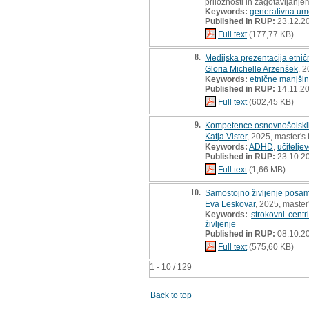
priložnosti in zagotavljanj
Keywords:
generativna ume
Published in RUP:
23.12.2
Full text
(177,77 KB)
8.
Medijska prezentacija etnič
Gloria Michelle Arzenšek
, 
Keywords:
etnične manjši
Published in RUP:
14.11.2
Full text
(602,45 KB)
9.
Kompetence osnovnošolskih u
Katja Vister
, 2025, master's 
Keywords:
ADHD
,
učitelj
Published in RUP:
23.10.2
Full text
(1,66 MB)
10.
Samostojno življenje posam
Eva Leskovar
, 2025, master
Keywords:
strokovni centr
življenje
Published in RUP:
08.10.2
Full text
(575,60 KB)
1 - 10 / 129
Back to top