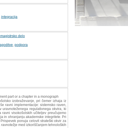
,
integracija
: magistrsko delo
lagoditve
,
podpora
onent part or a chapter in a monograph
ošolsko izobraževanje, pri čemer izhaja iz
še ravni implementacije: sistemsko raven,
v uravnoteženega regulativnega okvira, ki
 ravni visokošolskih učiteljev preučujemo
a in ohranjanju akademske integritete. Pri
Prispevek ponuja celovit strateški okvir za
ja ravnotežje med izkoriščanjem tehnoloških