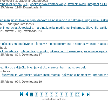
em kakovosti izobraževalnega procesa
tna inteligenca (GUI)
,
visokošolsko izobraževanje
,
strateški okviri
,
integracija GUI
025;
Views:
1146;
Downloads:
9
nih manjšin v Sloveniji, s poudarkom na priseljencih iz nekdanje Jugoslavije : zakl
2025, undergraduate thesis
ne
,
integracija
,
Jugoslavija
,
marginalizacija
,
mediji
,
multikulturnost
,
Slovenija
,
zaklju
025;
Views:
780;
Downloads:
23
čiteljev za poučevanje učencev z motnjo pozornosti in hiperaktivnostjo : magistr
thesis
eve kompetence
,
prilagoditve pri pouku
,
inkluzivno izobraževanje
,
socialna integracij
025;
Views:
894;
Downloads:
37
eznika po zaključku bivanja v strokovnem centru : magistrsko delo
's thesis
i
,
čustvene in vedenjske težave in/ali motnje
,
doživljanje namestitve
,
prehod v o
025;
Views:
904;
Downloads:
19
1
2
3
4
5
6
7
8
9
10
Search done in 0 sec.