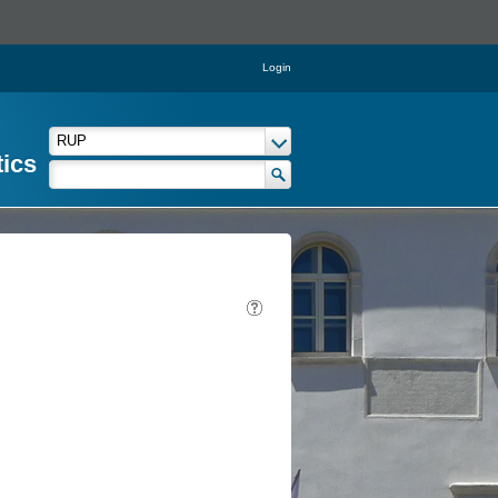
Login
tics