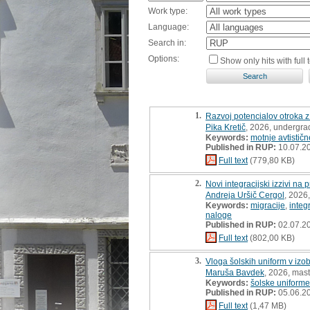
Work type:
Language:
Search in:
Options:
Show only hits with full t
1.
Razvoj potencialov otroka z
Pika Kretič
, 2026, undergra
Keywords:
motnje avtistič
Published in RUP:
10.07.2
Full text
(779,80 KB)
2.
Novi integracijski izzivi na
Andreja Uršič Cergol
, 2026,
Keywords:
migracije
,
integ
naloge
Published in RUP:
02.07.2
Full text
(802,00 KB)
3.
Vloga šolskih uniform v iz
Maruša Bavdek
, 2026, mast
Keywords:
šolske uniforme
Published in RUP:
05.06.2
Full text
(1,47 MB)