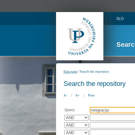
SLO
Searc
/
First page
Search the repository
Search the repository
A-
|
A+
|
Print
Query: