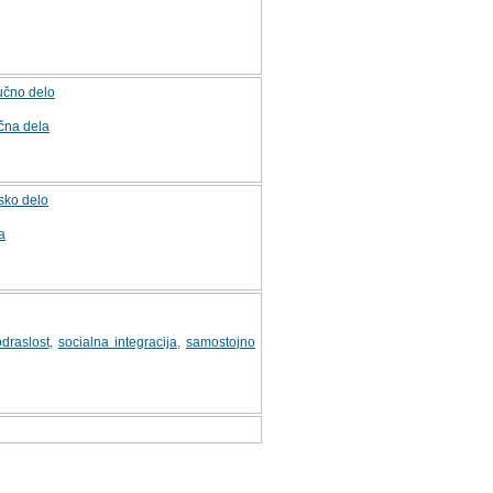
jučno delo
čna dela
sko delo
a
draslost
,
socialna integracija
,
samostojno