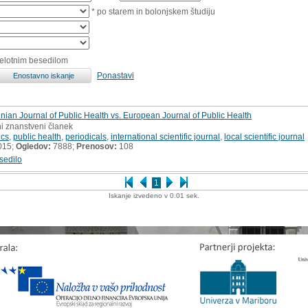
* po starem in bolonjskem študiju
celotnim besedilom
Ponastavi
enian Journal of Public Health vs. European Journal of Public Health
rni znanstveni članek
ics
,
public health
,
periodicals
,
international scientific journal
,
local scientific journal
015;
Ogledov:
7888;
Prenosov:
108
sedilo
1
Iskanje izvedeno v 0.01 sek.