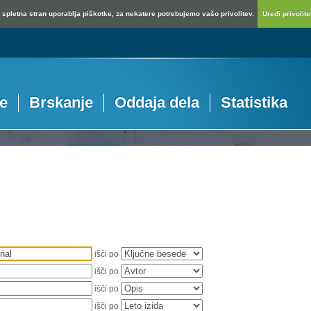
spletna stran uporablja piškotke, za nekatere potrebujemo vašo privolitev.
Uredi privolitev
je
Brskanje
Oddaja dela
Statistika
išči po
išči po
išči po
išči po