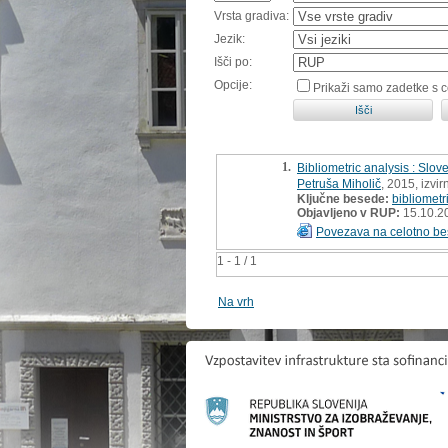
Vrsta gradiva:
Jezik:
Išči po:
Opcije:
Prikaži samo zadetke s 
1.
Bibliometric analysis : Slov
Petruša Miholič
, 2015, izvi
Ključne besede:
bibliometr
Objavljeno v RUP:
15.10.2
Povezava na celotno be
1 - 1 / 1
Na vrh