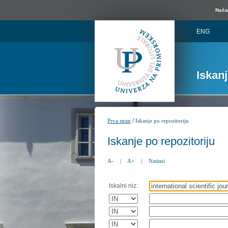
Naša 
ENG
Iskan
/
Prva stran
Iskanje po repozitoriju
Iskanje po repozitoriju
A-
|
A+
|
Natisni
Iskalni niz: