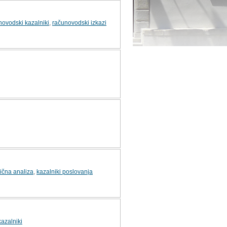
novodski kazalniki
,
računovodski izkazi
ična analiza
,
kazalniki poslovanja
kazalniki