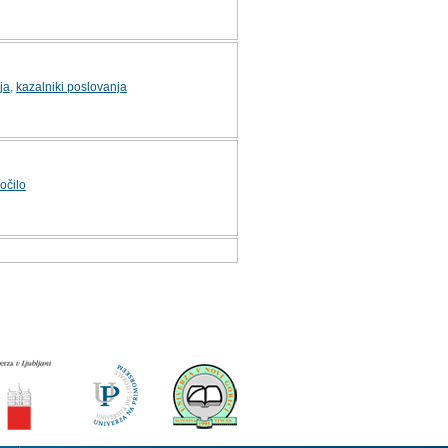
ja
,
kazalniki poslovanja
očilo