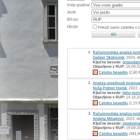
Vrsta gradiva:
Jezik:
Išči po:
Opcije:
Prikaži samo zadetke s 
1.
Računovodska analiza poslo
Gašper Strahovnik
, 2024, 
Ključne besede:
gospodars
Objavljeno v RUP:
16.09.2
Celotno besedilo
(2,80 
2.
Analiza uspešnosti poslovan
Nuša Potrpin Hojnik
, 2022,
Ključne besede:
letno poro
Objavljeno v RUP:
14.10.2
Celotno besedilo
(1,15 
3.
Računovodska analiza posl
Andjela Mihajlović
, 2022, d
Ključne besede:
zgodovina
Objavljeno v RUP:
19.09.2
Celotno besedilo
(491,9