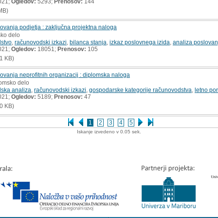
021;
Ogledov:
5293;
Prenosov:
144
MB)
vanja podjetja : zaključna projektna naloga
sko delo
stvo
,
računovodski izkazi
,
bilanca stanja
,
izkaz poslovnega izida
,
analiza poslovan
021;
Ogledov:
18051;
Prenosov:
105
1 KB)
vanja neprofitnih organizacij : diplomska naloga
lomsko delo
ska analiza
,
računovodski izkazi
,
gospodarske kategorije računovodstva
,
letno por
021;
Ogledov:
5189;
Prenosov:
47
0 KB)
1
2
3
4
5
Iskanje izvedeno v 0.05 sek.