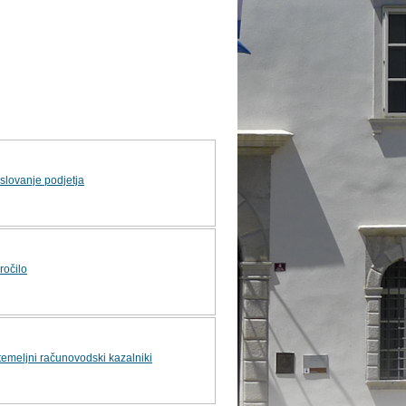
slovanje podjetja
ročilo
temeljni računovodski kazalniki