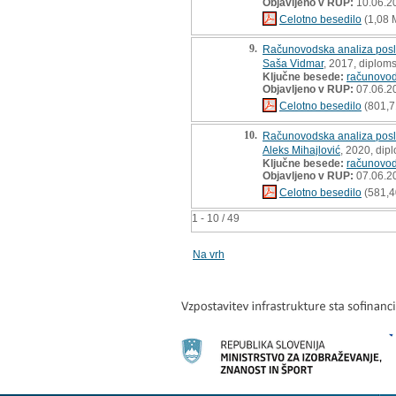
Objavljeno v RUP:
10.06.2
Celotno besedilo
(1,08 
9.
Računovodska analiza poslo
Saša Vidmar
, 2017, diplom
Ključne besede:
računovod
Objavljeno v RUP:
07.06.2
Celotno besedilo
(801,7
10.
Računovodska analiza poslo
Aleks Mihajlović
, 2020, dip
Ključne besede:
računovod
Objavljeno v RUP:
07.06.2
Celotno besedilo
(581,4
1 - 10 / 49
Na vrh