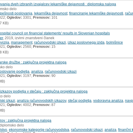
vanja dveh izbranih izvajalcev lekarniške dejavnosti : diplomska naloga
lomsko delo
spešnosti poslovanja
,
lekarniška dejavnost
,
financiranje lekarniške dejavnosti
,
raču
022;
Ogledov:
3301;
Prenosov:
101
7 KB)
ospital council on financial statements' results in Slovenian hospitals
er
, 2019, izvirni znanstveni članek
evizija
,
management
,
računovodski izkazi
,
izkaz poslovnega izida
,
bolnišnice
021;
Ogledov:
2560;
Prenosov:
15
8 KB)
rske družbe : zaključna projektna naloga
sko delo
oslovanje podjetja
,
analiza
,
računovodski izkazi
021;
Ogledov:
3197;
Prenosov:
90
MB)
izkazov podjetja v stečaju : zaključna projektna naloga
ko delo
ski izkazi
,
analiza računovodskih izkazov
,
stečaj podjetja
,
vodoravna analiza
,
navp
021;
Ogledov:
4002;
Prenosov:
87
MB)
ov : zaključna projektna naloga
 diplomsko delo
stvo
,
ekonomske kategorije računovodstva
,
računovodski izkazi
,
analiza
,
finančni 