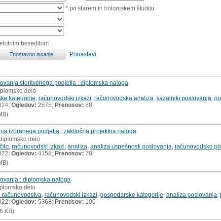
* po starem in bolonjskem študiju
celotnim besedilom
Ponastavi
vanja storitvenega podjetja : diplomska naloga
diplomsko delo
ke kategorije
,
računovodski izkazi
,
računovodska analiza
,
kazalniki poslovanja
,
po
024;
Ogledov:
2575;
Prenosov:
88
MB)
ja izbranega podjetja : zaključna projektna naloga
 diplomsko delo
čilo
,
računovodski izkazi
,
analiza
,
analiza uspešnosti poslovanja
,
računovodsko po
022;
Ogledov:
4158;
Prenosov:
78
MB)
ovanja : diplomska naloga
iplomsko delo
 računovodstva
,
računovodski izkazi
,
gospodarske kategorije
,
analiza poslovanja
,
022;
Ogledov:
5368;
Prenosov:
100
6 KB)