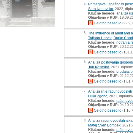
4.
Primerjava uspešnosti poslo
Sara Ivanovska
, 2022, dip
Ključne besede:
analiza u
Objavljeno v RUP:
19.09.2
Celotno besedilo
(996,0
5.
The influence of audit and h
Tatjana Horvat
,
Darko Čand
Ključne besede:
notranja r
Objavljeno v RUP:
20.12.2
Celotno besedilo
(101,1
6.
Analiza poslovanja gospoda
Jan Kosmina
, 2021, diplom
Ključne besede:
prodaja
,
p
Objavljeno v RUP:
01.12.2
Celotno besedilo
(1,01 
7.
Analiziranje računovodskih 
Luka Zgonc
, 2021, diploms
Ključne besede:
računovod
Objavljeno v RUP:
04.10.2
Celotno besedilo
(1,16 
8.
Analiza računovodskih izkaz
Matej Sven Bombek
, 2021,
Ključne besede:
računovod