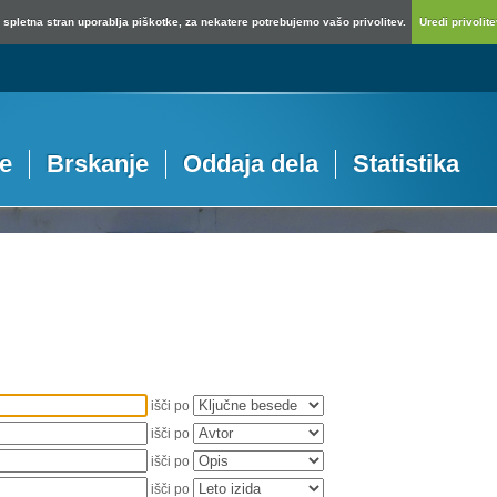
spletna stran uporablja piškotke, za nekatere potrebujemo vašo privolitev.
Uredi privolitev
je
Brskanje
Oddaja dela
Statistika
išči po
išči po
išči po
išči po