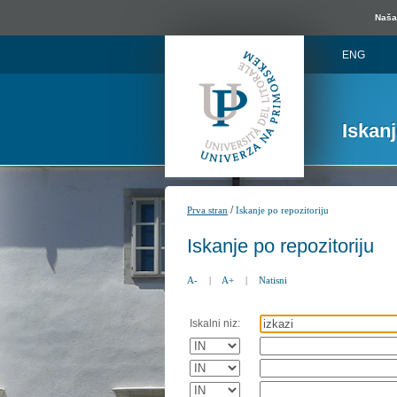
Naša 
ENG
Iskan
/
Prva stran
Iskanje po repozitoriju
Iskanje po repozitoriju
A-
|
A+
|
Natisni
Iskalni niz: