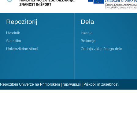
Repozitorij
Dela
Uvodnik
Iskanje
Statistika
Brskanje
Univerzitetne strani
Oddaja zaključnega dela
Repozitorij Univerze na Primorskem |
rup@upr.si
|
Piškotki in zasebnost