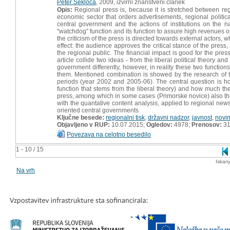
Peter Sekloča
, 2009, izvirni znanstveni članek
Opis:
Regional press is, because it is stretched between reg
economic sector that orders advertisements, regional political 
central government and the actions of institutions on the n
"watchdog" function and its function to assure high revenues o
the criticism of the press is directed towards external actors,
effect: the audience approves the critical stance of the press
the regional public. The financial impact is good for the press,
article collide two ideas - from the liberal political theory a
government differently, however, in reality these two functio
them. Mentioned combination is showed by the research of t
periods (year 2002 and 2005-06). The central question is h
function that stems from the liberal theory) and how much the
press, among which in some cases (Primorske novice) also the s
with the quantative content analysis, applied to regional newsp
oriented central governments
Ključne besede:
regionalni tisk
,
državni nadzor
,
javnost
,
novin
Objavljeno v RUP:
10.07.2015;
Ogledov:
4978;
Prenosov:
3
Povezava na celotno besedilo
1 - 10 / 15
Iskan
Na vrh