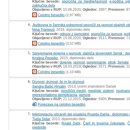
Ključne besede:
sporočila za medije/javnost
,
e-poštna og
zaključna dela
Objavljeno v RUP:
15.06.2020;
Ogledov:
3997;
Prenosov:
8
Celotno besedilo
(2,97 MB)
4.
Jezikovna in žanrska ustreznost sporočil za javnost obalnih o
Nina Trampuš
, 2016, diplomsko delo
Ključne besede:
odnosi z javnostmi
,
sporočila za javnost
,
jez
Objavljeno v RUP:
15.06.2020;
Ogledov:
3513;
Prenosov:
7
Celotno besedilo
(3,52 MB)
5.
Sprejemanje dojenja v javnosti: stališča slovenskih žensk : d
Kristina Pepelko
, 2015, diplomsko delo
Ključne besede:
dojenje
,
javnost
,
sprejemanje
,
otrok
,
ženske
Objavljeno v RUP:
18.03.2019;
Ogledov:
3571;
Prenosov:
11
Celotno besedilo
(1,10 MB)
6.
Drznost, drznost, še in še drznost
Sandra Bašić-Hrvatin
, 2013, izvirni znanstveni članek
Ključne besede:
množični mediji
,
medijski sistemi
,
novinars
reprezentativna demokracija
,
javnost
Objavljeno v RUP:
21.12.2015;
Ogledov:
5905;
Prenosov:
1
Povezava na celotno besedilo
7.
Interpretacija izbranih del pisatelja Roalda Dahla : diplomsko 
Tjaša Sidar
, 2013, diplomsko delo
Ključne besede:
Roald Dahl
,
Čarli in tovarna čokolade
,
Č
vrednote