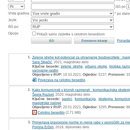
išči po
Vrsta gradiva:
* po stare
Jezik:
Išči po:
Opcije:
Prikaži samo zadetke s celotnim besedilom
Ponasta
1.
Zelene strehe kot potencial za ohranjanje biodiverzitete : mag
Sara Stijačić
, 2021, magistrsko delo
Ključne besede:
zelene strehe
,
urbano okolje
,
biotska razn
varovanje rastlin
Objavljeno v RUP:
18.10.2021;
Ogledov:
5237;
Prenosov:
3
Povezava na celotno besedilo
2.
Kako komunicirati v kriznih razmerah : komunikacijska strateg
Špela Razpet
, 2020, magistrsko delo
Ključne besede:
gasilci
,
komunikacija
,
strategija komunici
magistrske naloge
Objavljeno v RUP:
20.01.2021;
Ogledov:
3295;
Prenosov:
8
Celotno besedilo
(2,71 MB)
3.
Primerjava pravopisne norme in njene rabe v sporočilih za medi
Polona Eržen
, 2016, diplomsko delo