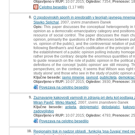
Objavljeno v RUP:
10.07.2015;
Ogledov:
7354;
Prenosov:
18
Celotno besedilo
(1,17 MB)
8.
O zgodovinskih sporih in preobratih v teorijah javnega mnenja
Slavko Splichal
, 2007, izvirni znanstveni članek
Opis:
This paper discusses the conceptual heterogeneity in the 
opinion as a democratic-emancipatory category and positions th
resource of social control. The paper discusses the main char
opinion, primarily the questions of the differences between pub
vs. opinion of the public), and the controversial relation of 
following Bentham's and Kant's codification of the principle of
the establishment of a public opinion polling industry homogeni
rather prove the contrary: despite the enormous quantities of 
to guide research on the role of public opinion in the political
definitions of the concept 'public opinion' are still missing. 
perspectives; on the contrary, it seems that Wilson was right
study alone' and those who see in the study of public opinion
Ključne besede:
javno mnenje
,
javnost
,
publiciteta
,
demokraci
Objavljeno v RUP:
10.07.2015;
Ogledov:
3930;
Prenosov:
3
Povezava na celotno besedilo
9.
Zaznavanje kakovosti varnosti in zdravja pri delu kot podlaga
Miran Pavlič
,
Mirko Markič
, 2007, izvirni znanstveni članek
Ključne besede:
anketa
,
delojemalci
,
delodajalci
,
kakovo
zadovoljstvo
Objavljeno v RUP:
10.07.2015;
Ogledov:
4793;
Prenosov:
2
Povezava na celotno besedilo
10.
Regionalni tisk in nadzor oblasti : funkcija 'psa čuvaja' med re