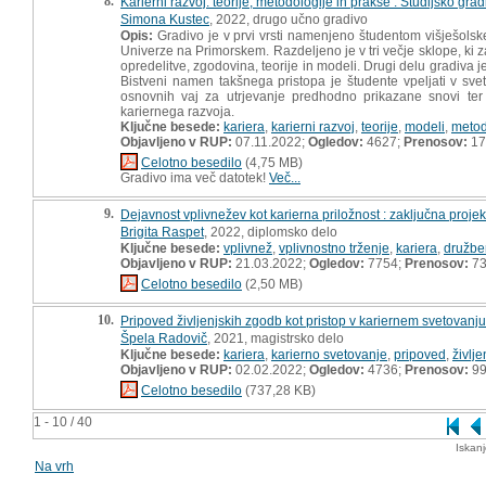
8.
Karierni razvoj: teorije, metodologije in prakse : Študijsko gra
Simona Kustec
, 2022, drugo učno gradivo
Opis:
Gradivo je v prvi vrsti namenjeno študentom višješols
Univerze na Primorskem. Razdeljeno je v tri večje sklope, ki z
opredelitve, zgodovina, teorije in modeli. Drugi delu gradiva je
Bistveni namen takšnega pristopa je študente vpeljati v sve
osnovnih vaj za utrjevanje predhodno prikazane snovi ter
kariernega razvoja.
Ključne besede:
kariera
,
karierni razvoj
,
teorije
,
modeli
,
metod
Objavljeno v RUP:
07.11.2022;
Ogledov:
4627;
Prenosov:
17
Celotno besedilo
(4,75 MB)
Gradivo ima več datotek!
Več...
9.
Dejavnost vplivnežev kot karierna priložnost : zaključna proje
Brigita Raspet
, 2022, diplomsko delo
Ključne besede:
vplivnež
,
vplivnostno trženje
,
kariera
,
družbe
Objavljeno v RUP:
21.03.2022;
Ogledov:
7754;
Prenosov:
7
Celotno besedilo
(2,50 MB)
10.
Pripoved življenjskih zgodb kot pristop v kariernem svetovanju
Špela Radovič
, 2021, magistrsko delo
Ključne besede:
kariera
,
karierno svetovanje
,
pripoved
,
življ
Objavljeno v RUP:
02.02.2022;
Ogledov:
4736;
Prenosov:
9
Celotno besedilo
(737,28 KB)
1 - 10 / 40
Iskan
Na vrh