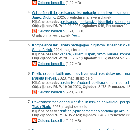
Celotno besedilo
(1,12 MB)
4.
Od dolžnosti do poklicanosti kot notranje izpolnitve in samour
Janez Drobnič
, 2025, pregledni znanstveni članek
Ključne besede:
poklicanost
,
poslanstvo
,
identiteta
,
kariera
,
o
Objavljeno v RUP:
11.08.2025;
Ogledov:
948;
Prenosov:
11
Celotno besedilo
(368,13 KB)
Gradivo ima več datotek!
Več...
5.
Kompetence inkluzivnih pedagogov in njihova uspešnost v kari
Špela Bizjak
, 2024, magistrsko delo
Ključne besede:
kariera
,
karierni uspeh
,
razvoj kariere
,
kompe
Objavljeno v RUP:
20.11.2024;
Ogledov:
2116;
Prenosov:
96
Celotno besedilo
(1,27 MB)
6.
Poklicne poti mladih gostincev izven gostinske dejavnosti : ma
Marjeta Krevelj
, 2023, magistrsko delo
Ključne besede:
gostinstvo
,
študenti
,
poklicna kariera
,
odhod i
Objavljeno v RUP:
19.06.2023;
Ogledov:
3473;
Prenosov:
12
Celotno besedilo
(923,59 KB)
7.
Povezanost med odnosi v družini in kriminalno kariero : pers
Tjaša Starič
, 2023, magistrsko delo
Ključne besede:
družina
,
vpliv primarnega socialnega okolja
Objavljeno v RUP:
16.05.2023;
Ogledov:
3487;
Prenosov:
8
Celotno besedilo
(1,16 MB)