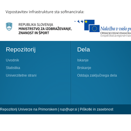
Repozitorij
Dela
Uvodnik
Iskanje
Statistika
Brskanje
Univerzitetne strani
Oddaja zaključnega dela
Repozitorij Univerze na Primorskem |
rup@upr.si
|
Piškotki in zasebnost