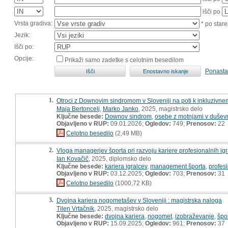
išči po
Vrsta gradiva:
* po stare
Jezik:
Išči po:
Opcije:
Prikaži samo zadetke s celotnim besedilom
Ponasta
1.
Otroci z Downovim sindromom v Sloveniji na poti k inkluzivne
Maja Bertoncelj
,
Marko Janko
, 2025, magistrsko delo
Ključne besede:
Downov sindrom
,
osebe z motnjami v dušev
Objavljeno v RUP:
09.01.2026;
Ogledov:
749;
Prenosov:
22
Celotno besedilo
(2,49 MB)
2.
Vloga managerjev športa pri razvoju kariere profesionalnih i
Ian Kovačič
, 2025, diplomsko delo
Ključne besede:
kariera igralcev
,
management športa
,
profes
Objavljeno v RUP:
03.12.2025;
Ogledov:
703;
Prenosov:
31
Celotno besedilo
(1000,72 KB)
3.
Dvojna kariera nogometašev v Sloveniji : magistrska naloga
Tilen Vrtačnik
, 2025, magistrsko delo
Ključne besede:
dvojna kariera
,
nogomet
,
izobraževanje
,
špo
Objavljeno v RUP:
15.09.2025;
Ogledov:
961;
Prenosov:
37