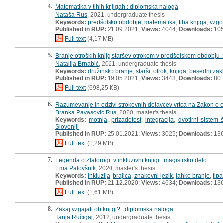
4.
Matematika v tihih knjigah : diplomska naloga
Nataša Rus
, 2021, undergraduate thesis
Keywords:
predšolsko obdobje
,
matematika
,
tiha knjiga
,
vzgoj
Published in RUP:
21.09.2021;
Views:
4044;
Downloads:
10
Full text
(4,17 MB)
5.
Branje otroških knjig staršev otrokom v predšolskem obdobju 
Natalija Brnabić
, 2021, undergraduate thesis
Keywords:
družinsko branje
,
starši
,
otrok
,
knjiga
,
besedni zak
Published in RUP:
19.05.2021;
Views:
3443;
Downloads:
80
Full text
(698,25 KB)
6.
Razumevanje in odzivi strokovnih delavcev vrtca na Zakon o c
Branka Pavasović Rus
, 2020, master's thesis
Keywords:
motnja
,
prizadetost
,
integracija
,
dvotirni sistem 
Sloveniji
Published in RUP:
25.01.2021;
Views:
3025;
Downloads:
13
Full text
(1,29 MB)
7.
Legenda o Zlatorogu v inkluzivni knjigi : magistrsko delo
Ema Palovšnik
, 2020, master's thesis
Keywords:
inkluzija
,
brajica
,
znakovni jezik
,
lahko branje
,
tip
Published in RUP:
21.12.2020;
Views:
4634;
Downloads:
13
Full text
(1,61 MB)
8.
Zakaj vzgajati ob knjigi? : diplomska naloga
Tanja Ručigaj
, 2012, undergraduate thesis