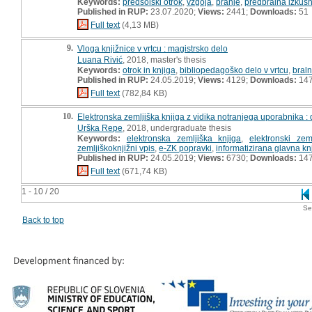
Keywords:
predšolski otrok
,
vzgoja
,
branje
,
predbralna izkušn
Published in RUP:
23.07.2020;
Views:
2441;
Downloads:
51
Full text
(4,13 MB)
9.
Vloga knjižnice v vrtcu : magistrsko delo
Luana Rivić
, 2018, master's thesis
Keywords:
otrok in knjiga
,
bibliopedagoško delo v vrtcu
,
braln
Published in RUP:
24.05.2019;
Views:
4129;
Downloads:
14
Full text
(782,84 KB)
10.
Elektronska zemljiška knjiga z vidika notranjega uporabnika 
Urška Repe
, 2018, undergraduate thesis
Keywords:
elektronska zemljiška knjiga
,
elektronski zem
zemljiškoknjižni vpis
,
e-ZK popravki
,
informatizirana glavna kn
Published in RUP:
24.05.2019;
Views:
6730;
Downloads:
14
Full text
(671,74 KB)
1 - 10 / 20
Se
Back to top