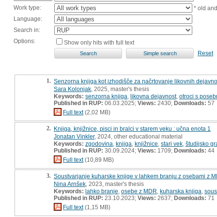
Work type:
* old an
Language:
Search in:
Options:
Show only hits with full text
Reset
1.
Senzorna knjiga kot izhodišče za načrtovanje likovnih dejavno
Sara Kolonjak
, 2025, master's thesis
Keywords:
senzorna knjiga
,
likovna dejavnost
,
otroci s pose
Published in RUP:
06.03.2025;
Views:
2430;
Downloads:
57
Full text
(2,02 MB)
2.
Knjiga, knjižnice, pisci in bralci v starem veku : učna enota 1
Jonatan Vinkler
, 2024, other educational material
Keywords:
zgodovina
,
knjiga
,
knjižnice
,
stari vek
,
študijsko gr
Published in RUP:
30.09.2024;
Views:
1709;
Downloads:
44
Full text
(10,89 MB)
3.
Soustvarjanje kuharske knjige v lahkem branju z osebami z M
Nina Arnšek
, 2023, master's thesis
Keywords:
lahko branje
,
osebe z MDR
,
kuharska knjiga
,
sous
Published in RUP:
23.10.2023;
Views:
2637;
Downloads:
71
Full text
(1,15 MB)