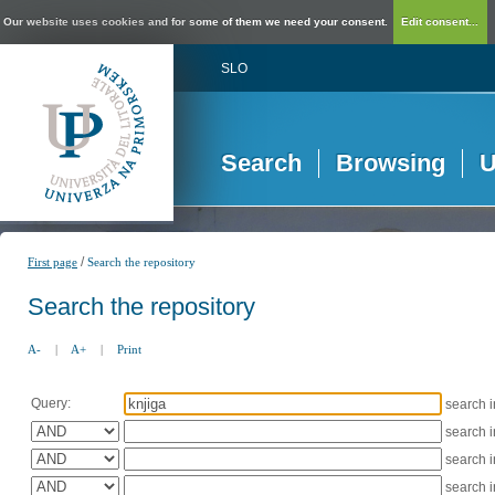
Our website uses cookies and for some of them we need your consent.
Edit consent...
SLO
Search
Browsing
U
/
First page
Search the repository
Search the repository
A-
|
A+
|
Print
Query:
search 
search 
search 
search 