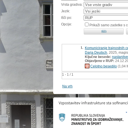
Vrsta gradiva:
Jezik:
Išči po:
Opcije:
Prikaži samo zadetke s 
1.
Komuniciranje trajnostnih ce
Darja Deutsch
, 2025, magis
Ključne besede:
nastanitve
Objavljeno v RUP:
24.12.2
Celotno besedilo
(1,04 
1 - 1 / 1
Na vrh