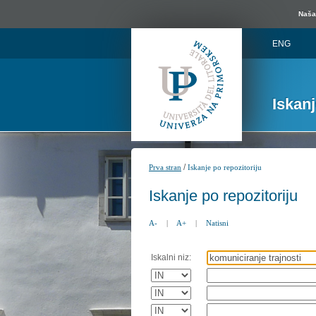
Naša 
ENG
Iskan
/
Prva stran
Iskanje po repozitoriju
Iskanje po repozitoriju
A-
|
A+
|
Natisni
Iskalni niz: