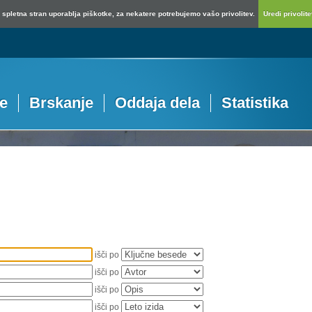
spletna stran uporablja piškotke, za nekatere potrebujemo vašo privolitev.
Uredi privolitev
je
Brskanje
Oddaja dela
Statistika
išči po
išči po
išči po
išči po