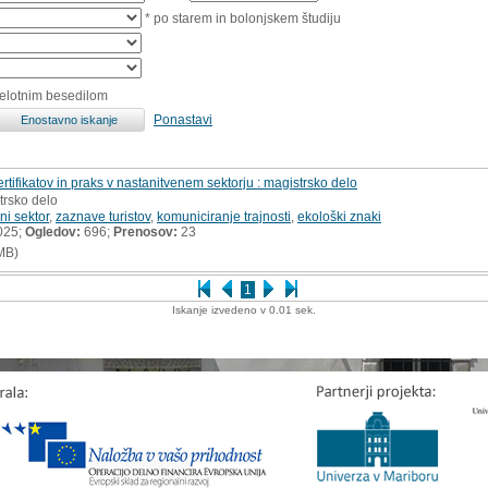
* po starem in bolonjskem študiju
celotnim besedilom
Ponastavi
rtifikatov in praks v nastanitvenem sektorju : magistrsko delo
trsko delo
ni sektor
,
zaznave turistov
,
komuniciranje trajnosti
,
ekološki znaki
025;
Ogledov:
696;
Prenosov:
23
MB)
1
Iskanje izvedeno v 0.01 sek.