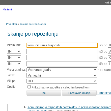
Naša 
Natisni
/
Prva stran
Iskanje po repozitoriju
Iskanje po repozitoriju
Iskalni niz:
išči po
išči po
išči po
išči po
Vrsta gradiva:
* po stare
Jezik:
Išči po:
Opcije:
Prikaži samo zadetke s celotnim besedilom
Ponastavi
1.
Komuniciranje trajnostnih certifikatov in praks v nastanitvenem