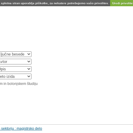
spletna stran uporablja piškotke, za nekatere potrebujemo vašo privolitev.
Uredi privolitev
m in bolonjskem študiju
 sektorju : magistrsko delo