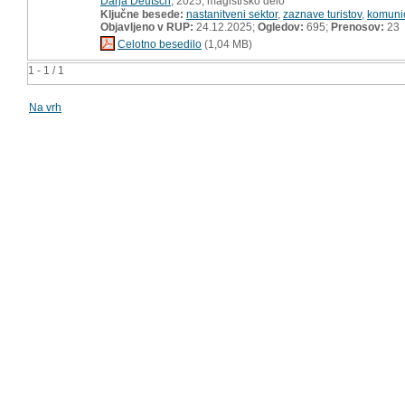
Darja Deutsch
, 2025, magistrsko delo
Ključne besede:
nastanitveni sektor
,
zaznave turistov
,
komunic
Objavljeno v RUP:
24.12.2025;
Ogledov:
695;
Prenosov:
23
Celotno besedilo
(1,04 MB)
1 - 1 / 1
Na vrh