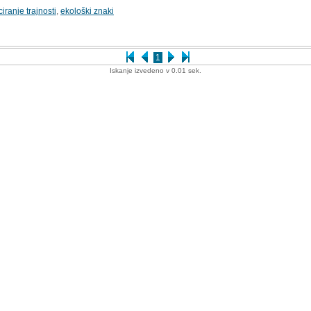
iranje trajnosti
,
ekološki znaki
1
Iskanje izvedeno v 0.01 sek.