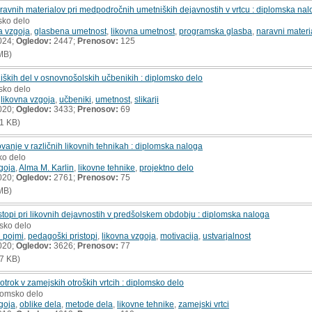
ravnih materialov pri medpodročnih umetniških dejavnostih v vrtcu : diplomska na
sko delo
a vzgoja
,
glasbena umetnost
,
likovna umetnost
,
programska glasba
,
naravni materi
024;
Ogledov:
2447;
Prenosov:
125
MB)
niških del v osnovnošolskih učbenikih : diplomsko delo
sko delo
,
likovna vzgoja
,
učbeniki
,
umetnost
,
slikarji
020;
Ogledov:
3433;
Prenosov:
69
1 KB)
vanje v različnih likovnih tehnikah : diplomska naloga
ko delo
goja
,
Alma M. Karlin
,
likovne tehnike
,
projektno delo
020;
Ogledov:
2761;
Prenosov:
75
MB)
istopi pri likovnih dejavnostih v predšolskem obdobju : diplomska naloga
msko delo
 pojmi
,
pedagoški pristopi
,
likovna vzgoja
,
motivacija
,
ustvarjalnost
020;
Ogledov:
3626;
Prenosov:
77
7 KB)
trok v zamejskih otroških vrtcih : diplomsko delo
plomsko delo
goja
,
oblike dela
,
metode dela
,
likovne tehnike
,
zamejski vrtci