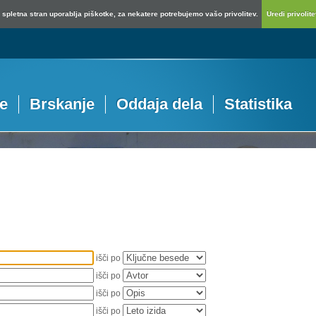
spletna stran uporablja piškotke, za nekatere potrebujemo vašo privolitev.
Uredi privolitev
je
Brskanje
Oddaja dela
Statistika
išči po
išči po
išči po
išči po