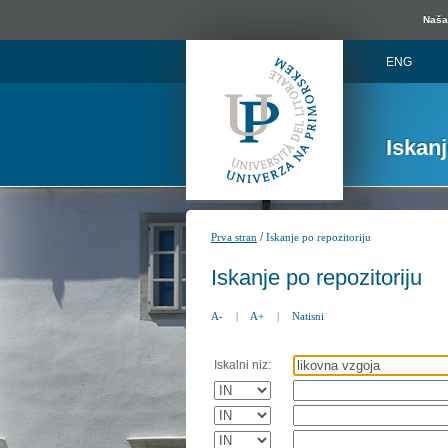
Naša 
ENG
Iskan
/
Prva stran
Iskanje po repozitoriju
Iskanje po repozitoriju
A-
|
A+
|
Natisni
Iskalni niz: