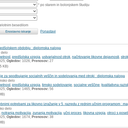
* po starem in bolonjskem študiju
celotnim besedilom
Ponastavi
redšolskem obdobju : diplomska naloga
 delo
metnost
,
predšolska vzgoja
,
ustvarjalnost otrok
,
načrtovanje likovne dejavnosti
,
stro
025;
Ogledov:
1026;
Prenosov:
27
5 KB)
je za spodbujanje socialnih veščin in sodelovanja med otroki : diplomska naloga
omsko delo
metnost
,
predšolska vzgoja
,
timsko sodelovanje
,
socialne veščine
,
kvalitativna razi
025;
Ogledov:
1465;
Prenosov:
56
MB)
ebnimi potrebami za likovno izražanje v 5. razredu z rednim učnim programom : ma
sko delo
,
notranja motivacija
,
zunanja motivacija
,
učni proces
,
likovna vzgoja
,
otroci s pose
025;
Ogledov:
1674;
Prenosov:
38
MB)