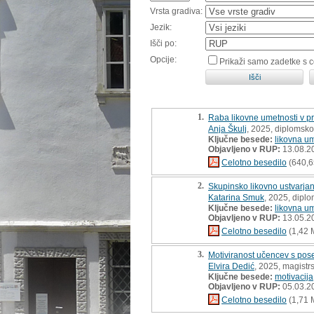
Vrsta gradiva:
Jezik:
Išči po:
Opcije:
Prikaži samo zadetke s 
1.
Raba likovne umetnosti v p
Anja Škulj
, 2025, diplomsko
Ključne besede:
likovna u
Objavljeno v RUP:
13.08.2
Celotno besedilo
(640,6
2.
Skupinsko likovno ustvarjan
Katarina Smuk
, 2025, dipl
Ključne besede:
likovna u
Objavljeno v RUP:
13.05.2
Celotno besedilo
(1,42 
3.
Motiviranost učencev s pos
Elvira Dedić
, 2025, magistr
Ključne besede:
motivacija
Objavljeno v RUP:
05.03.2
Celotno besedilo
(1,71 