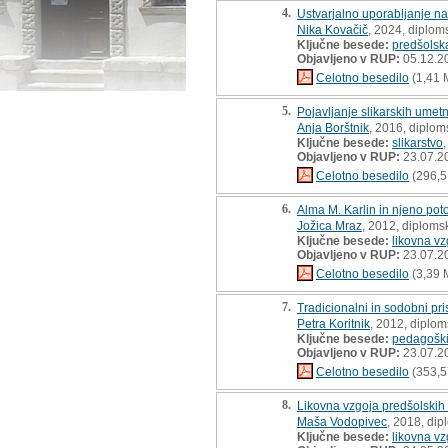
4.
Ustvarjalno uporabljanje na
Nika Kovačič
, 2024, diplom
Ključne besede:
predšolsk
Objavljeno v RUP:
05.12.2
Celotno besedilo
(1,41 
5.
Pojavljanje slikarskih umet
Anja Borštnik
, 2016, diplom
Ključne besede:
slikarstvo
Objavljeno v RUP:
23.07.2
Celotno besedilo
(296,5
6.
Alma M. Karlin in njeno poto
Jožica Mraz
, 2012, diploms
Ključne besede:
likovna vz
Objavljeno v RUP:
23.07.2
Celotno besedilo
(3,39 
7.
Tradicionalni in sodobni pr
Petra Koritnik
, 2012, diplo
Ključne besede:
pedagoški
Objavljeno v RUP:
23.07.2
Celotno besedilo
(353,5
8.
Likovna vzgoja predšolskih o
Maša Vodopivec
, 2018, di
Ključne besede:
likovna vz