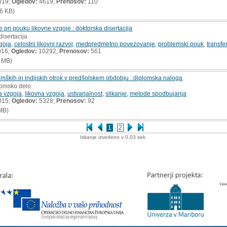
019;
Ogledov:
4619;
Prenosov:
110
6 KB)
ri pouku likovne vzgoje : doktorska disertacija
disertacija
goja
,
celostni likovni razvoj
,
medpredmetno povezovanje
,
problemski pouk
,
transfe
016;
Ogledov:
10292;
Prenosov:
561
 MB)
emških in indijskih otrok v predšolskem obdobju : diplomska naloga
lomsko delo
a vzgoja
,
likovna vzgoja
,
ustvarjalnost
,
slikanje
,
metode spodbujanja
015;
Ogledov:
5328;
Prenosov:
92
MB)
1
2
Iskanje izvedeno v 0.03 sek.