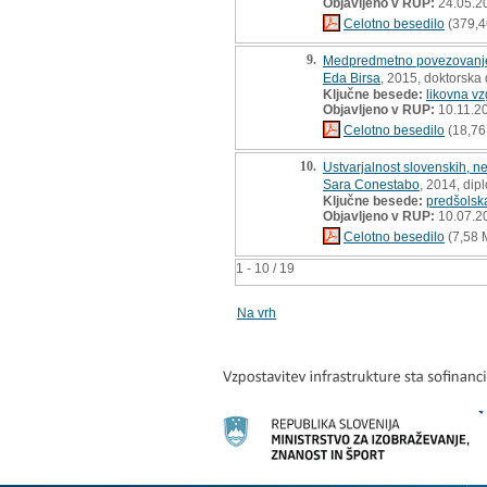
Objavljeno v RUP:
24.05.2
Celotno besedilo
(379,4
9.
Medpredmetno povezovanje p
Eda Birsa
, 2015, doktorska 
Ključne besede:
likovna vz
Objavljeno v RUP:
10.11.2
Celotno besedilo
(18,76
10.
Ustvarjalnost slovenskih, n
Sara Conestabo
, 2014, dip
Ključne besede:
predšolsk
Objavljeno v RUP:
10.07.2
Celotno besedilo
(7,58 
1 - 10 / 19
Na vrh