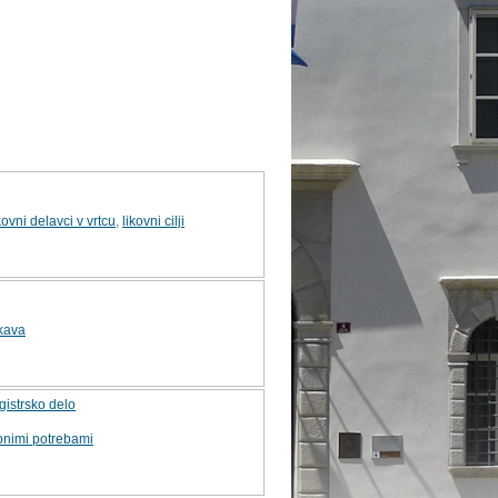
kovni delavci v vrtcu
,
likovni cilji
skava
gistrsko delo
bnimi potrebami