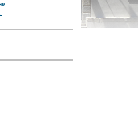
loga
al