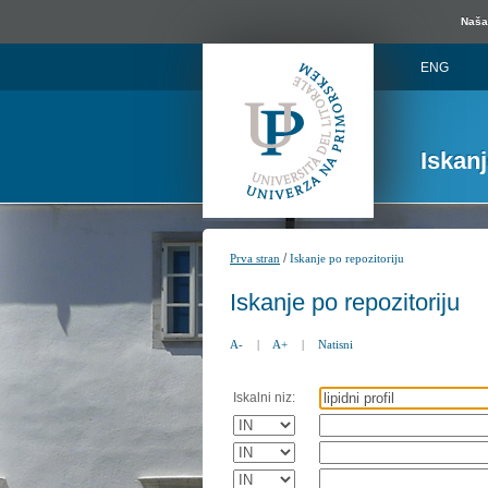
Naša 
ENG
Iskan
/
Prva stran
Iskanje po repozitoriju
Iskanje po repozitoriju
A-
|
A+
|
Natisni
Iskalni niz: