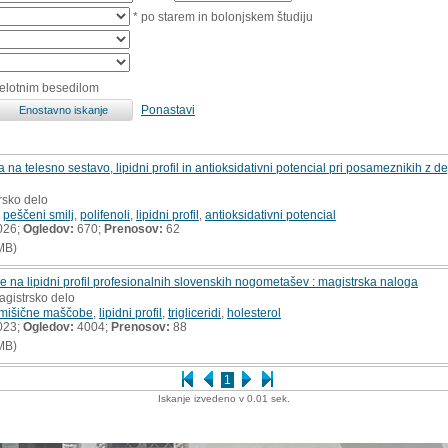
* po starem in bolonjskem študiju
celotnim besedilom
Ponastavi
a na telesno sestavo, lipidni profil in antioksidativni potencial pri posameznikih z d
rsko delo
,
peščeni smilj
,
polifenoli
,
lipidni profil
,
antioksidativni potencial
026;
Ogledov:
670;
Prenosov:
62
MB)
je na lipidni profil profesionalnih slovenskih nogometašev : magistrska naloga
agistrsko delo
mišične maščobe
,
lipidni profil
,
trigliceridi
,
holesterol
023;
Ogledov:
4004;
Prenosov:
88
MB)
1
Iskanje izvedeno v 0.01 sek.