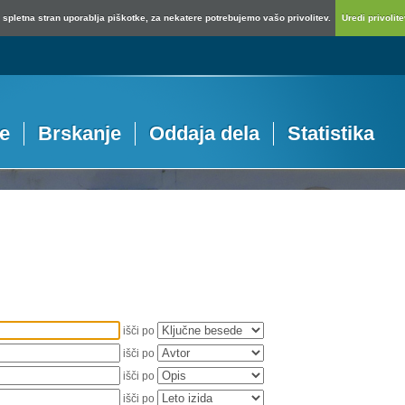
spletna stran uporablja piškotke, za nekatere potrebujemo vašo privolitev.
Uredi privolitev
je
Brskanje
Oddaja dela
Statistika
išči po
išči po
išči po
išči po