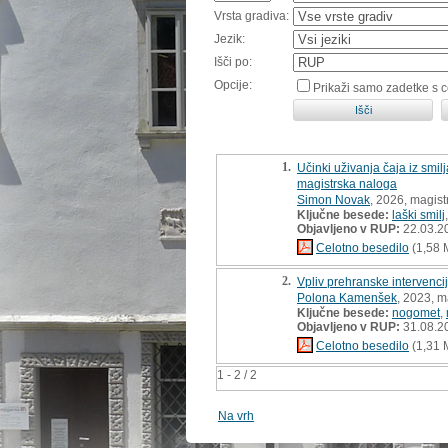
Vrsta gradiva:
Jezik:
Išči po:
Opcije:
Prikaži samo zadetke s 
1.
Učinki uživanja čaja iz smilj
magistrska naloga
Simon Novak
, 2026, magist
Ključne besede:
laški smilj
Objavljeno v RUP:
22.03.2
Celotno besedilo
(1,58 
2.
Vpliv prehranske intervenci
Polona Kamenšek
, 2023, m
Ključne besede:
nogomet
,
Objavljeno v RUP:
31.08.2
Celotno besedilo
(1,31 
1 - 2 / 2
Na vrh