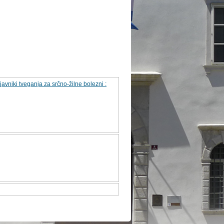
ejavniki tveganja za srčno-žilne bolezni :