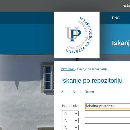
Naša 
ENG
Iskan
/
Prva stran
Iskanje po repozitoriju
Iskanje po repozitoriju
A-
|
A+
|
Natisni
Iskalni niz: