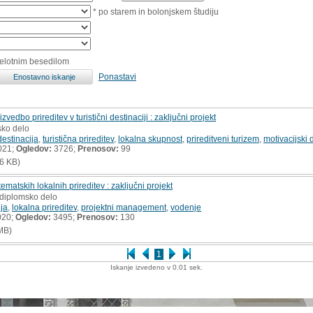
* po starem in bolonjskem študiju
celotnim besedilom
Ponastavi
zvedbo prireditev v turistični destinaciji : zaključni projekt
sko delo
destinacija
,
turistična prireditev
,
lokalna skupnost
,
prireditveni turizem
,
motivacijski 
021;
Ogledov:
3726;
Prenosov:
99
6 KB)
ematskih lokalnih prireditev : zaključni projekt
 diplomsko delo
ja
,
lokalna prireditev
,
projektni management
,
vodenje
020;
Ogledov:
3495;
Prenosov:
130
MB)
1
Iskanje izvedeno v 0.01 sek.