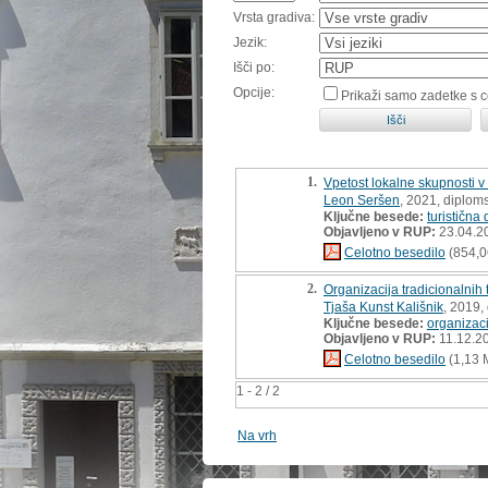
Vrsta gradiva:
Jezik:
Išči po:
Opcije:
Prikaži samo zadetke s 
1.
Vpetost lokalne skupnosti v i
Leon Seršen
, 2021, diplom
Ključne besede:
turistična 
Objavljeno v RUP:
23.04.2
Celotno besedilo
(854,0
2.
Organizacija tradicionalnih t
Tjaša Kunst Kališnik
, 2019,
Ključne besede:
organizaci
Objavljeno v RUP:
11.12.2
Celotno besedilo
(1,13 
1 - 2 / 2
Na vrh