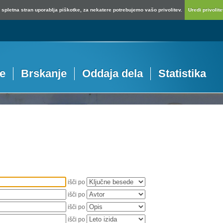
spletna stran uporablja piškotke, za nekatere potrebujemo vašo privolitev.
Uredi privolitev
je
Brskanje
Oddaja dela
Statistika
išči po
išči po
išči po
išči po