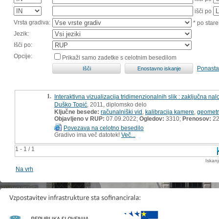
išči po
Vrsta gradiva:
* po stare
Jezik:
Išči po:
Opcije:
Prikaži samo zadetke s celotnim besedilom
Ponasta
1.
Interaktivna vizualizacija tridimenzionalnih slik : zaključna na
Duško Topić
, 2011, diplomsko delo
Ključne besede:
računalniški vid
,
kalibracija kamere
,
geometri
Objavljeno v RUP:
07.09.2022;
Ogledov:
3310;
Prenosov:
2
Povezava na celotno besedilo
Gradivo ima več datotek!
Več...
1 - 1 / 1
Iskan
Na vrh