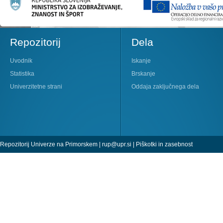
Repozitorij
Dela
Uvodnik
Iskanje
Statistika
Brskanje
Univerzitetne strani
Oddaja zaključnega dela
Repozitorij Univerze na Primorskem |
rup@upr.si
|
Piškotki in zasebnost