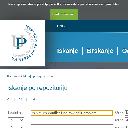
Naša spletna stran uporablja piškotke, za nekatere potrebujemo vašo privolitev.
Uredi privolitev...
ENG
Iskanje
Brskanje
O
/
Prva stran
Iskanje po repozitoriju
Iskanje po repozitoriju
A-
|
A+
|
Natisni
Iskalni niz:
išči po
išči po
išči po