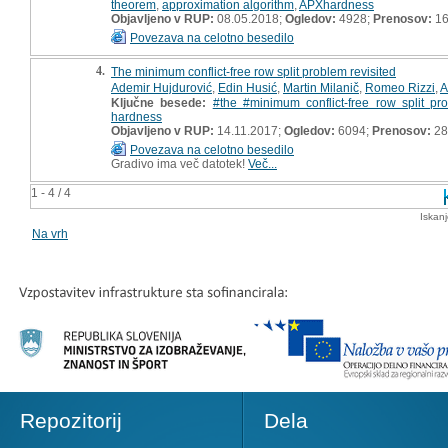
theorem
,
approximation algorithm
,
APXhardness
Objavljeno v RUP:
08.05.2018;
Ogledov:
4928;
Prenosov:
16
Povezava na celotno besedilo
4.
The minimum conflict-free row split problem revisited
Ademir Hujdurović
,
Edin Husić
,
Martin Milanič
,
Romeo Rizzi
,
A
Ključne besede:
#the #minimum conflict-free row split pr
hardness
Objavljeno v RUP:
14.11.2017;
Ogledov:
6094;
Prenosov:
28
Povezava na celotno besedilo
Gradivo ima več datotek!
Več...
1 - 4 / 4
Iskan
Na vrh
Repozitorij
Dela