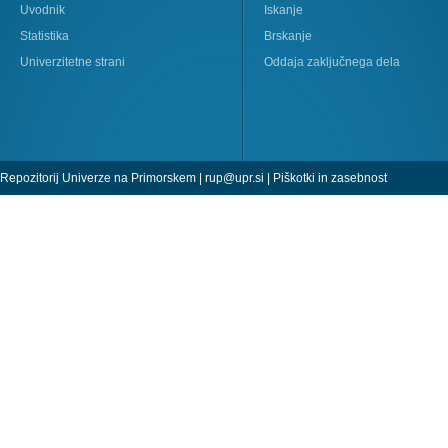
Uvodnik
Iskanje
Statistika
Brskanje
Univerzitetne strani
Oddaja zaključnega dela
Repozitorij Univerze na Primorskem |
rup@upr.si
|
Piškotki in zasebnost