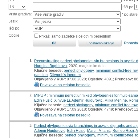
išči po
Vrsta gradiva:
* po stare
Jezik:
Išči po:
Opcije:
Prikaži samo zadetke s celotnim besedilom
Ponasta
1.
Reconstructing perfect phylogenies via branchings in acyclic 
Narmina Baghirova
, 2020, magistrsko delo
Ključne besede:
perfect phylogeny
,
minimum conflict-free ro
partition
,
Dilworth's theorem
Objavljeno v RUP:
07.08.2020;
Ogledov:
4091;
Prenosov:
8
Povezava na celotno besedilo
2.
MIPUP : minimum perfect unmixed phylogenies for multi-samp
Edin Husić
,
Xinyue Li
,
Ademir Hujdurović
,
Miika Mehine
,
Rome
Ključne besede:
perfect phylogeny
,
minimum conflict-free row
Objavljeno v RUP:
17.09.2018;
Ogledov:
4749;
Prenosov:
12
Povezava na celotno besedilo
3.
Perfect phylogenies via branchings in acyclic digraphs and a g
Ademir Hujdurović
,
Edin Husić
,
Martin Milanič
,
Romeo Rizzi
,
A
Ključne besede:
perfect phylogeny
,
minimum conflict-free r